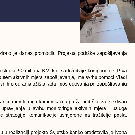
niziralo je danas promociju Projekta podrške zapošljavanja
nosti oko 50 miliona KM, koji sadrži dvije komponente. Prva
putem aktivnih mjera zapošljavanja, ima svrhu pomoći Vladi
tivnih programa tržišta rada i posredovanja pri zapošljavanju
nja, monitoring i komunikaciju pruža podršku za efektivan
a upravljanja u svrhu monitoringa aktivnih mjera i usluga
ne strategije komunikacije usmjerene na tražitelje posla,
u u realizaciji projekta Svjetske banke predstavila je Ivana