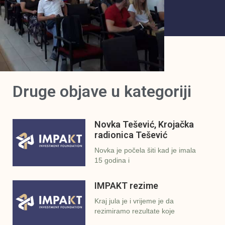
Druge objave u kategoriji
Novka Tešević, Krojačka
radionica Tešević
Novka je počela šiti kad je imala
15 godina i
IMPAKT rezime
Kraj jula je i vrijeme je da
rezimiramo rezultate koje