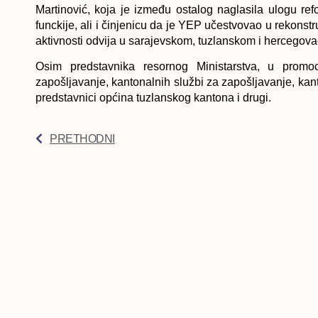
Martinović, koja je između ostalog naglasila ulogu re
funckije, ali i činjenicu da je YEP učestvovao u rekonstru
aktivnosti odvija u sarajevskom, tuzlanskom i hercego
Osim predstavnika resornog Ministarstva, u promoc
zapošljavanje, kantonalnih službi za zapošljavanje, kanto
predstavnici općina tuzlanskog kantona i drugi.
PRETHODNI