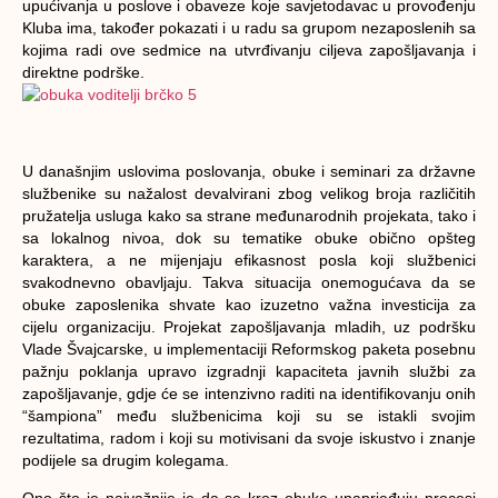
upućivanja u poslove i obaveze koje savjetodavac u provođenju
Kluba ima, također pokazati i u radu sa grupom nezaposlenih sa
kojima radi ove sedmice na utvrđivanju ciljeva zapošljavanja i
direktne podrške.
U današnjim uslovima poslovanja, obuke i seminari za državne
službenike su nažalost devalvirani zbog velikog broja različitih
pružatelja usluga kako sa strane međunarodnih projekata, tako i
sa lokalnog nivoa, dok su tematike obuke obično opšteg
karaktera, a ne mijenjaju efikasnost posla koji službenici
svakodnevno obavljaju. Takva situacija onemogućava da se
obuke zaposlenika shvate kao izuzetno važna investicija za
cijelu organizaciju. Projekat zapošljavanja mladih, uz podršku
Vlade Švajcarske, u implementaciji Reformskog paketa posebnu
pažnju poklanja upravo izgradnji kapaciteta javnih službi za
zapošljavanje, gdje će se intenzivno raditi na identifikovanju onih
“šampiona” među službenicima koji su se istakli svojim
rezultatima, radom i koji su motivisani da svoje iskustvo i znanje
podijele sa drugim kolegama.