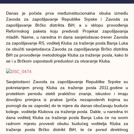
Danas je počela prva međuinstitucionalna obuka između
Zavoda za zapošljavanje Republike Srpske i Zavoda za
zapošljavanje Brčko distrikta BiH, a u sklopu provođenja
Reformskog paketa koju predvodi Projekat zapošljavanja
mladih. Naime, u naredna tri dana savjetodavac-trener Zavoda
za zapošljavanje RS, voditelj Kluba za traženje posla Banja Luka
će obučiti savjetodavca Zavoda za zapošljavanje Brčko distrikta
BiH za provođenje metodologije Kluba za traženje posla, kako bi
se i u Brčkom uspostavili preduslovi za otvaranje Kluba.
Savjetodavci Zavoda za zapošljavanje Republike Srpske su
pokretanjem prvog Kluba za traženje posla 2011.godine u
proteklom periodu stekli praktično znanje, iskustvo i imaju
dovoljno primjera iz prakse (priča nezaposlenih kojima su
pomogli da se zaposle) do te mjere da danas obučavaju buduće
kolege, voditelje Klubova za traženje posla. Dakle, u naredna tri
dana voditelj Kluba za traženje posla Banja Luka će na svom
radnom mjestu provesti obuku budućeg voditelja Kluba za
traženje posla Brčko distrikt BiH, te će pored direktnog