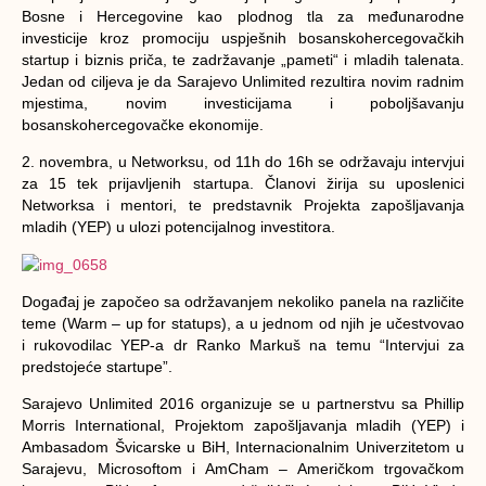
Bosne i Hercegovine kao plodnog tla za međunarodne
investicije kroz promociju uspješnih bosanskohercegovačkih
startup i biznis priča, te zadržavanje „pameti“ i mladih talenata.
Jedan od ciljeva je da Sarajevo Unlimited rezultira novim radnim
mjestima, novim investicijama i poboljšavanju
bosanskohercegovačke ekonomije.
2. novembra, u Networksu, od 11h do 16h se održavaju intervjui
za 15 tek prijavljenih startupa. Članovi žirija su uposlenici
Networksa i mentori, te predstavnik Projekta zapošljavanja
mladih (YEP) u ulozi potencijalnog investitora.
Događaj je započeo sa održavanjem nekoliko panela na različite
teme (Warm – up for statups), a u jednom od njih je učestvovao
i rukovodilac YEP-a dr Ranko Markuš na temu “Intervjui za
predstojeće startupe”.
Sarajevo Unlimited 2016 organizuje se u partnerstvu sa Phillip
Morris International, Projektom zapošljavanja mladih (YEP) i
Ambasadom Švicarske u BiH, Internacionalnim Univerzitetom u
Sarajevu, Microsoftom i AmCham – Američkom trgovačkom