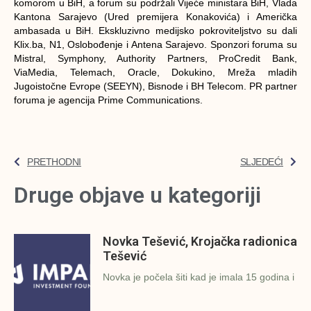
komorom u BiH, a forum su podržali Vijeće ministara BiH, Vlada
Kantona Sarajevo (Ured premijera Konakovića) i Američka
ambasada u BiH. Ekskluzivno medijsko pokroviteljstvo su dali
Klix.ba, N1, Oslobođenje i Antena Sarajevo. Sponzori foruma su
Mistral, Symphony, Authority Partners, ProCredit Bank,
ViaMedia, Telemach, Oracle, Dokukino, Mreža mladih
Jugoistočne Evrope (SEEYN), Bisnode i BH Telecom. PR partner
foruma je agencija Prime Communications.
PRETHODNI
SLJEDEĆI
Druge objave u kategoriji
Novka Tešević, Krojačka radionica
Tešević
Novka je počela šiti kad je imala 15 godina i