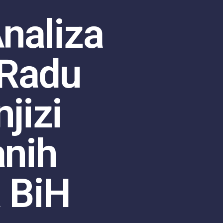
naliza
 Radu
njizi
anih
a BiH