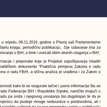
će u srijedu, 09.11.2016. godine u Plavoj sali Parlamentarne
ijelu knjigu, periodičnu publikaciju, čije izdavanje ima za
slovanje u BiH, a time i uvećati obim stranih ulaganja u BiH.
ormacije i preporuke koje je Projekat zapošljavanja mladih
analitičkom dokumentu “Praktična primjena Zakona o radu
ona o radu FBiH, a slična analiza je urađena i za Zakon o
avnosti kako bi se osigurale tačne i jasne informacije šta se
adu Federacije BiH i Republike Srpske, naročito imajući u
radu pa onda i njegovog usvajanja bio dugotrajan te da je
činjenicu da postoje mnoge nedoumice o prednostima, ali i
 naročite važnosti da se ove preporuke uvrste u publikaciju