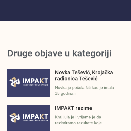
Druge objave u kategoriji
Novka Tešević, Krojačka
radionica Tešević
Novka je počela šiti kad je imala
15 godina i
IMPAKT rezime
Kraj jula je i vrijeme je da
rezimiramo rezultate koje