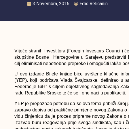
3 Novembra, 2016
Edis Velicanin
Vijeće stranih investitora (Foregin Investors Council) 
skupštine Bosne i Hercegovine u Sarajevu predstaviti B
cilj eliminisati nepotrebne prepreke i omogućiti lakše po
U ovo izdanje Bijele knjige biće uvrštene ključne inf
(YEP), koji podržava Vlada Švajcarske, definirao u 
Federacije BiH” s ciljem objektivnog sagledavanja Zak
radu Republike Srpske te će se i one naći u publikaciji.
YEP je prepoznao potrebu da se ova tema približi široj j
zapravo dobiva od praktične primjene novog Zakona o r
vidu činjenicu da je proces pripreme novog Zakona o 
izazvao buru reagovanja prije svega sindikata, kao i 
nedostacima novih zakonskih rješenja. Jasno je da je od