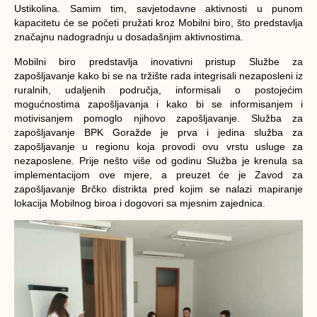
Ustikolina. Samim tim, savjetodavne aktivnosti u punom
kapacitetu će se početi pružati kroz Mobilni biro, što predstavlja
značajnu nadogradnju u dosadašnjim aktivnostima.
Mobilni biro predstavlja inovativni pristup Službe za
zapošljavanje kako bi se na tržište rada integrisali nezaposleni iz
ruralnih, udaljenih područja, informisali o postojećim
mogućnostima zapošljavanja i kako bi se informisanjem i
motivisanjem pomoglo njihovo zapošljavanje. Služba za
zapošljavanje BPK Goražde je prva i jedina služba za
zapošljavanje u regionu koja provodi ovu vrstu usluge za
nezaposlene. Prije nešto više od godinu Služba je krenula sa
implementacijom ove mjere, a preuzet će je Zavod za
zapošljavanje Brčko distrikta pred kojim se nalazi mapiranje
lokacija Mobilnog biroa i dogovori sa mjesnim zajednica.