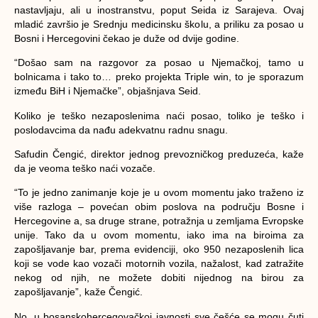
nastavljaju, ali u inostranstvu, poput Seida iz Sarajeva. Ovaj
mladić završio je Srednju medicinsku školu, a priliku za posao u
Bosni i Hercegovini čekao je duže od dvije godine.
“Došao sam na razgovor za posao u Njemačkoj, tamo u
bolnicama i tako to… preko projekta Triple win, to je sporazum
između BiH i Njemačke”, objašnjava Seid.
Koliko je teško nezaposlenima naći posao, toliko je teško i
poslodavcima da nađu adekvatnu radnu snagu.
Safudin Čengić, direktor jednog prevozničkog preduzeća, kaže
da je veoma teško naći vozače.
“To je jedno zanimanje koje je u ovom momentu jako traženo iz
više razloga – povećan obim poslova na području Bosne i
Hercegovine a, sa druge strane, potražnja u zemljama Evropske
unije. Tako da u ovom momentu, iako ima na biroima za
zapošljavanje bar, prema evidenciji, oko 950 nezaposlenih lica
koji se vode kao vozači motornih vozila, nažalost, kad zatražite
nekog od njih, ne možete dobiti nijednog na birou za
zapošljavanje”, kaže Čengić.
No, u bosanskohercegovačkoj javnosti sve češće se mogu čuti