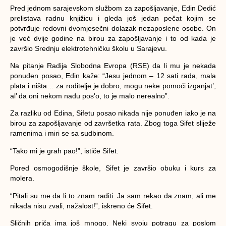
Pred jednom sarajevskom službom za zapošljavanje, Edin Dedić
prelistava radnu knjižicu i gleda još jedan pečat kojim se
potvrđuje redovni dvomjesečni dolazak nezaposlene osobe. On
je već dvije godine na birou za zapošljavanje i to od kada je
završio Srednju elektrotehničku školu u Sarajevu.
Na pitanje Radija Slobodna Evropa (RSE) da li mu je nekada
ponuđen posao, Edin kaže: “Jesu jednom – 12 sati rada, mala
plata i ništa… za roditelje je dobro, mogu neke pomoći izganjat’,
al’ da oni nekom nađu pos'o, to je malo nerealno”.
Za razliku od Edina, Sifetu posao nikada nije ponuđen iako je na
birou za zapošljavanje od završetka rata. Zbog toga Sifet sliježe
ramenima i miri se sa sudbinom.
“Tako mi je grah pao!”, ističe Sifet.
Pored osmogodišnje škole, Sifet je završio obuku i kurs za
molera.
“Pitali su me da li to znam raditi. Ja sam rekao da znam, ali me
nikada nisu zvali, nažalost!”, iskreno će Sifet.
Sličnih priča ima još mnogo. Neki svoju potragu za poslom