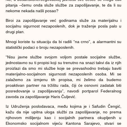
pitanja –čemu onda služe službe za zapošljavanje, te da li su
nekome nekada našli posao?
Biroi za zapošljavanje već godinama služe za materijalnu i
socijalnu sigurnost nezaposlenih, dok je traženje posla palo u
drugi plan.
Mnogi koriste tu situaciju da bi radili “na crno”, a alarmantni su
statistički podaci o broju nezaposlenih.
“Nisu javne službe svojom voljom postale socijalne službe,
jednostavno su ti propisi koji su trenutno na snazi takvi da iz njih
proizlazi da smo mi službe koje se prevashodno trebaju baviti
materijalno-socijalnom sigurnosti nezaposlenih osoba. Mi se
zalažemo za izmjenu tih propisa, mi želimo da budemo
proaktivan partner na tržištu rada, čiji će osnovni zadatak biti
posredovanje u zapošljavanju”, navodi portparol Federalnog
zavoda za zapošljavanje Haris Čuljević.
Iz Udruženja poslodavaca, među kojima je i Safudin Čengić,
kažu da nije upitna uloga službi za zapošljavanje, no prema
njihovom mišljenju kao i socijalnih partnera okupljenih u
Ekonomsko socijalnom vijeću Kantona Sarajevo, stvari se