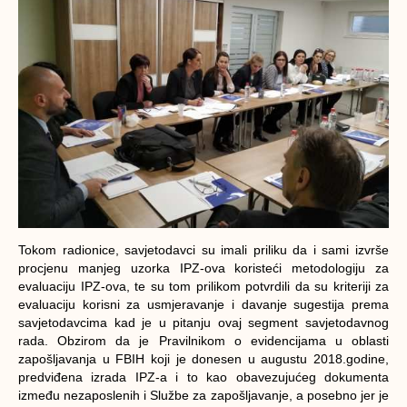
Tokom radionice, savjetodavci su imali priliku da i sami izvrše
procjenu manjeg uzorka IPZ-ova koristeći metodologiju za
evaluaciju IPZ-ova, te su tom prilikom potvrdili da su kriteriji za
evaluaciju korisni za usmjeravanje i davanje sugestija prema
savjetodavcima kad je u pitanju ovaj segment savjetodavnog
rada. Obzirom da je Pravilnikom o evidencijama u oblasti
zapošljavanja u FBIH koji je donesen u augustu 2018.godine,
predviđena izrada IPZ-a i to kao obavezujućeg dokumenta
između nezaposlenih i Službe za zapošljavanje, a posebno jer je