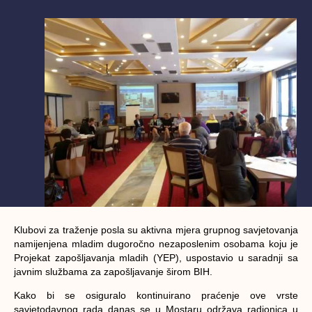
Klubovi za traženje posla su aktivna mjera grupnog savjetovanja
namijenjena mladim dugoročno nezaposlenim osobama koju je
Projekat zapošljavanja mladih (YEP), uspostavio u saradnji sa
javnim službama za zapošljavanje širom BIH.
Kako bi se osiguralo kontinuirano praćenje ove vrste
savjetodavnog rada danas se u Mostaru održava radionica u