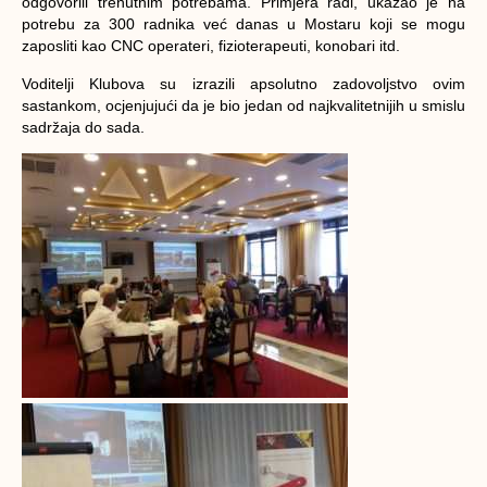
odgovorili trenutnim potrebama. Primjera radi, ukazao je na
potrebu za 300 radnika već danas u Mostaru koji se mogu
zaposliti kao CNC operateri, fizioterapeuti, konobari itd.
Voditelji Klubova su izrazili apsolutno zadovoljstvo ovim
sastankom, ocjenjujući da je bio jedan od najkvalitetnijih u smislu
sadržaja do sada.