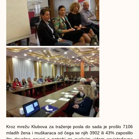
Kroz mrežu Klubova za traženje posla do sada je prošlo 7106
mladih žena i muškaraca od čega se njih 3902 ili 43% zaposlilo
što dovoljno govori o potrebi za ovakvim vidom savjetodavne