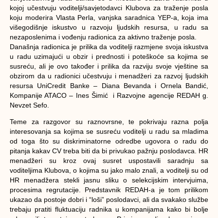
kojoj učestvuju voditelji/savjetodavci Klubova za traženje posla
koju moderira Vlasta Perla, vanjska saradnica YEP-a, koja ima
višegodišnje iskustvo u razvoju ljudskih resursa, u radu sa
nezaposlenima i vođenju radionica za aktivno traženje posla.
Današnja radionica je prilika da voditelji razmjene svoja iskustva
u radu uzimajući u obzir i prednosti i poteškoće sa kojima se
susreću, ali je ovo također i prilika da razviju svoje vještine sa
obzirom da u radionici učestvuju i menadžeri za razvoj ljudskih
resursa UniCredit Banke – Diana Bevanda i Ornela Bandić,
Kompanije ATACO – Ines Šimić i Razvojne agencije REDAH g.
Nevzet Sefo.
Teme za razgovor su raznovrsne, te pokrivaju razna polja
interesovanja sa kojima se susreću voditelji u radu sa mladima
od toga što su diskriminatorne odredbe ugovora o radu do
pitanja kakav CV treba biti da bi privukao pažnju poslodavca. HR
menadžeri su kroz ovaj susret uspostavili saradnju sa
voditeljima Klubova, o kojima su jako malo znali, a voditelji su od
HR menadžera stekli jasnu sliku o selekcijskim intervjuima,
procesima regrutacije. Predstavnik REDAH-a je tom prilikom
ukazao da postoje dobri i “loši” poslodavci, ali da svakako službe
trebaju pratiti fluktuaciju radnika u kompanijama kako bi bolje