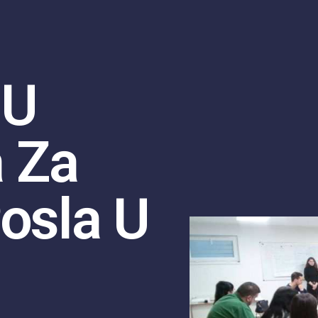
 U
 Za
osla U