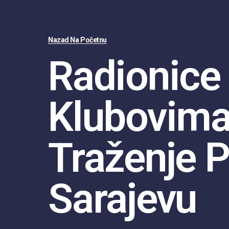
Nazad Na Početnu
Radionice
Klubovima
Traženje P
Sarajevu