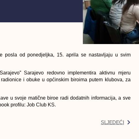
e posla od ponedjeljka,
15. aprila se
nastavljaju u svim
arajevo” Sarajevo redovno implementira aktivnu mjeru
i radionice i obuke u općinskim biroima putem klubova, za
ve u svoje matične biroe radi dodatnih informacija, a sve
book profilu: Job Club KS.
SLJEDEĆI