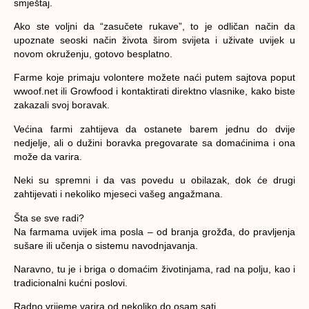
smještaj.
Ako ste voljni da “zasučete rukave”, to je odličan način da
upoznate seoski način života širom svijeta i uživate uvijek u
novom okruženju, gotovo besplatno.
Farme koje primaju volontere možete naći putem sajtova poput
wwoof.net ili Growfood i kontaktirati direktno vlasnike, kako biste
zakazali svoj boravak.
Većina farmi zahtijeva da ostanete barem jednu do dvije
nedjelje, ali o dužini boravka pregovarate sa domaćinima i ona
može da varira.
Neki su spremni i da vas povedu u obilazak, dok će drugi
zahtijevati i nekoliko mjeseci vašeg angažmana.
Šta se sve radi?
Na farmama uvijek ima posla – od branja grožđa, do pravljenja
sušare ili učenja o sistemu navodnjavanja.
Naravno, tu je i briga o domaćim životinjama, rad na polju, kao i
tradicionalni kućni poslovi.
Radno vrijeme varira od nekoliko do osam sati.