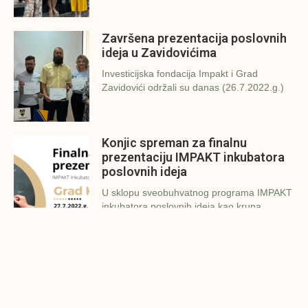
Završena prezentacija poslovnih
ideja u Zavidovićima
Investicijska fondacija Impakt i Grad
Zavidovići održali su danas (26.7.2022.g.)
Konjic spreman za finalnu
prezentaciju IMPAKT inkubatora
poslovnih ideja
U sklopu sveobuhvatnog programa IMPAKT
inkubatora poslovnih ideja kao kruna
Finalna prezentacija IMPAKT
inkubatora poslovnih ideja
Zavidovići
Zatvaramo još jedan ciklus IMPAKT