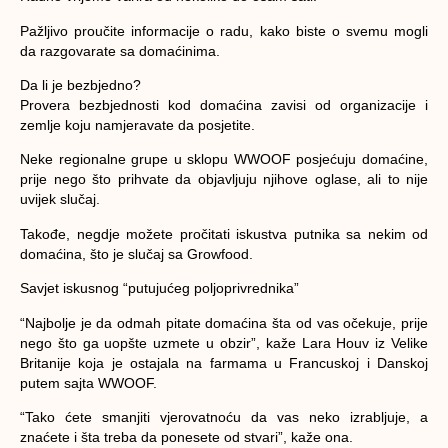
Pažljivo proučite informacije o radu, kako biste o svemu mogli
da razgovarate sa domaćinima.
Da li je bezbjedno?
Provera bezbjednosti kod domaćina zavisi od organizacije i
zemlje koju namjeravate da posjetite.
Neke regionalne grupe u sklopu WWOOF posjećuju domaćine,
prije nego što prihvate da objavljuju njihove oglase, ali to nije
uvijek slučaj.
Takođe, negdje možete pročitati iskustva putnika sa nekim od
domaćina, što je slučaj sa Growfood.
Savjet iskusnog “putujućeg poljoprivrednika”
“Najbolje je da odmah pitate domaćina šta od vas očekuje, prije
nego što ga uopšte uzmete u obzir”, kaže Lara Houv iz Velike
Britanije koja je ostajala na farmama u Francuskoj i Danskoj
putem sajta WWOOF.
“Tako ćete smanjiti vjerovatnoću da vas neko izrabljuje, a
znaćete i šta treba da ponesete od stvari”, kaže ona.