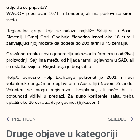
Gdje da se prijavite?
WWOOF je osnovan 1071. u Londonu, ali ima poslovnice širom
sveta.
Regionalne grupe koje se nalaze najbliže Srbiji su u Bosni,
Sloveniji i Crnoj Gori. Godišnja članarina iznosi oko 18 eura i
zahvaljujući njoj možete da dođete do 208 farmi u 45 zemalja.
Growfood trenira novu generaciju takozvanih farmera u održivoj
proizvodnji. Sajt ima mrežu od hiljada farmi, uglavnom u SAD, ali
i u ostatku svijeta. Registracija je besplatna.
HelpX, odnosno Help Exchange pokrenut je 2001. i nudi
volonterske angažmane uglavnom u Australiji i Novom Zelandu.
Volonteri se mogu registrovati besplatno, ali neće biti u
potpunosti vidljivi u pretrazi. Za puno korištenje sajta, treba
uplatiti oko 20 evra za dvije godine. (6yka.com)
PRETHODNI
SLJEDEĆI
Druge objave u kategoriji