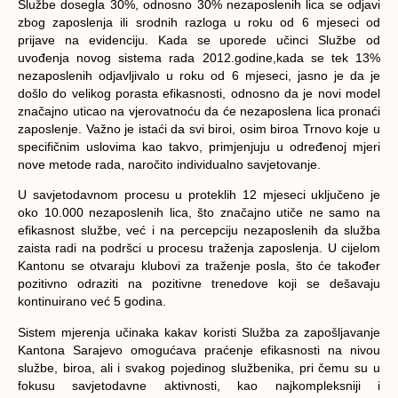
Službe dosegla 30%, odnosno 30% nezaposlenih lica se odjavi
zbog zaposlenja ili srodnih razloga u roku od 6 mjeseci od
prijave na evidenciju. Kada se uporede učinci Službe od
uvođenja novog sistema rada 2012.godine,kada se tek 13%
nezaposlenih odjavljivalo u roku od 6 mjeseci, jasno je da je
došlo do velikog porasta efikasnosti, odnosno da je novi model
značajno uticao na vjerovatnoću da će nezaposlena lica pronaći
zaposlenje. Važno je istaći da svi biroi, osim biroa Trnovo koje u
specifičnim uslovima kao takvo, primjenjuju u određenoj mjeri
nove metode rada, naročito individualno savjetovanje.
U savjetodavnom procesu u proteklih 12 mjeseci uključeno je
oko 10.000 nezaposlenih lica, što značajno utiče ne samo na
efikasnost službe, već i na percepciju nezaposlenih da služba
zaista radi na podršci u procesu traženja zaposlenja. U cijelom
Kantonu se otvaraju klubovi za traženje posla, što će također
pozitivno odraziti na pozitivne trenedove koji se dešavaju
kontinuirano već 5 godina.
Sistem mjerenja učinaka kakav koristi Služba za zapošljavanje
Kantona Sarajevo omogućava praćenje efikasnosti na nivou
službe, biroa, ali i svakog pojedinog službenika, pri čemu su u
fokusu savjetodavne aktivnosti, kao najkompleksniji i