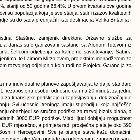
, stariji od 50 godina 66.4%. U prvom kvartalu ove godine
i su populacija koja je sve starija, stalni izazov kvalitetnih
dje su do sada prednjačili kao destinacija Velika Britanija i
stīna Stašāne, zamjenik direktora Državne službe za
a, a danas su organizovani sastanci sa Alonom Tutovom iz
rfa, šeficom odjeljenja za karijerno savjetovanje, Sabīna
lijentima, te Laimom Mirzojevom, projektnim menadžerom za
om razvojnog odjeljenja koja radi na Projektu Garancija za
 ima individualne planove zapošljavanja, te da je standard
441 nezaposlenu osobu, odnosno da ima 20 minuta za jednu
a za finansijske podsticaje u zapošljavanju, dok značajnije
nju. Svi učesnici treninga imaju stipendiju, koja najčešće
ju obezbjedi se stručna podrška za razvoj biznis plana, a
 dodatnih 3000 EUR podrške. Mladi ljudi dobijaju mogućnost
0 EUR mjesečno, a primjera radi prosječna plata je oko 390
osni i Hercegovini. Sve je pitanje stava kažu domaćini,
ete posao, ako Vam ponude na odgovaraju, zapravo posao i