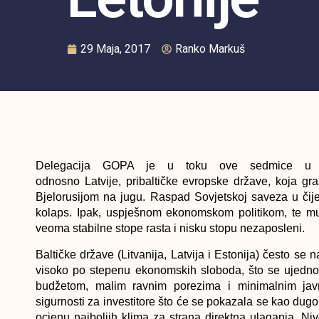
29 Maja, 2017
Ranko Markuš
Delegacija GOPA je u toku ove sedmice u pos
odnosno Latvije, pribaltičke evropske države, koja gr
Bjelorusijom na jugu. Raspad Sovjetskoj saveza u čije
kolaps. Ipak, uspješnom ekonomskom politikom, te mu
veoma stabilne stope rasta i nisku stopu nezaposleni.
Baltičke države (Litvanija, Latvija i Estonija) često se 
visoko po stepenu ekonomskih sloboda, što se ujedno 
budžetom, malim ravnim porezima i minimalnim javn
sigurnosti za investitore što će se pokazala se kao dugor
ocjenu najboljih klima za strana direktna ulaganja. Ni