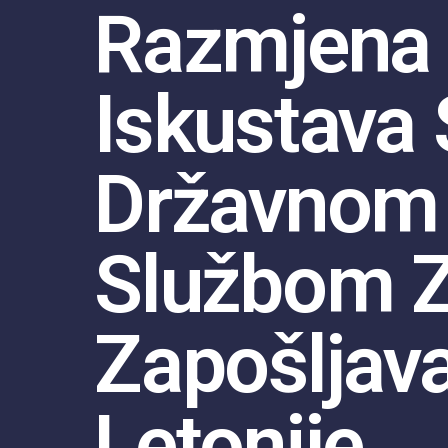
Razmjena
Iskustava
Državnom
Službom 
Zapošljav
Letonije