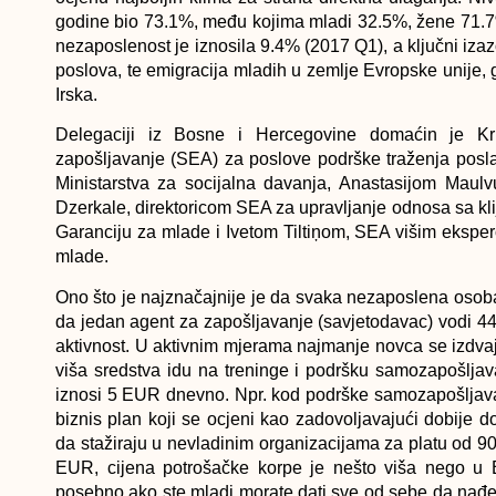
godine bio 73.1%, među kojima mladi 32.5%, žene 71.7%
nezaposlenost je iznosila 9.4% (2017 Q1), a ključni izazov
poslova, te emigracija mladih u zemlje Evropske unije, g
Irska.
Delegaciji iz Bosne i Hercegovine domaćin je Kri
zapošljavanje (SEA) za poslove podrške traženja posl
Ministarstva za socijalna davanja, Anastasijom Maulvu
Dzerkale, direktoricom SEA za upravljanje odnosa sa k
Garanciju za mlade i Ivetom Tiltiņom, SEA višim eksper
mlade.
Ono što je najznačajnije je da svaka nezaposlena osoba
da jedan agent za zapošljavanje (savjetodavac) vodi 
aktivnost. U aktivnim mjerama najmanje novca se izdvaj
viša sredstva idu na treninge i podršku samozapošljava
iznosi 5 EUR dnevno. Npr. kod podrške samozapošljavan
biznis plan koji se ocjeni kao zadovoljavajući dobije
da stažiraju u nevladinim organizacijama za platu od 9
EUR, cijena potrošačke korpe je nešto viša nego u B
posebno ako ste mladi morate dati sve od sebe da nađ