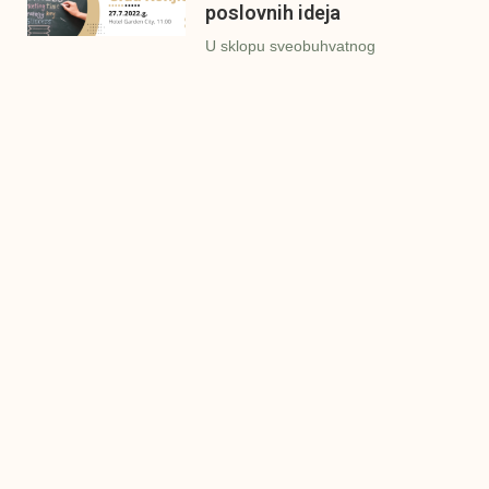
poslovnih ideja
U sklopu sveobuhvatnog
programa IMPAKT inkubatora
poslovnih ideja kao kruna
Finalna prezentacija
IMPAKT inkubatora
poslovnih ideja
Zavidovići
Zatvaramo još jedan ciklus
IMPAKT inkubatora u
Zavidovićima i to