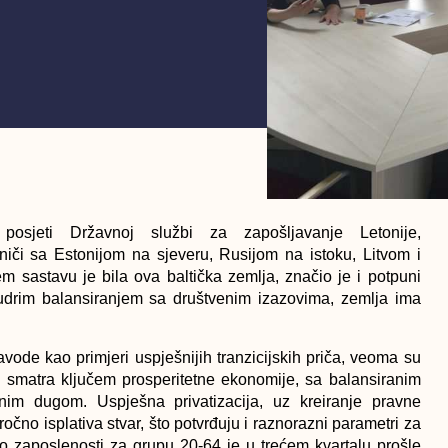
jeti Državnoj službi za zapošljavanje Letonije,
aniči sa Estonijom na sjeveru, Rusijom na istoku, Litvom i
m sastavu je bila ova baltička zemlja, značio je i potpuni
drim balansiranjem sa društvenim izazovima, zemlja ima
navode kao primjeri uspješnijih tranzicijskih priča, veoma su
smatra ključem prosperitetne ekonomije, sa balansiranim
im dugom. Uspješna privatizacija, uz kreiranje pravne
očno isplativa stvar, što potvrđuju i raznorazni parametri za
vo zaposlenosti za grupu 20-64 je u trećem kvartalu prošle