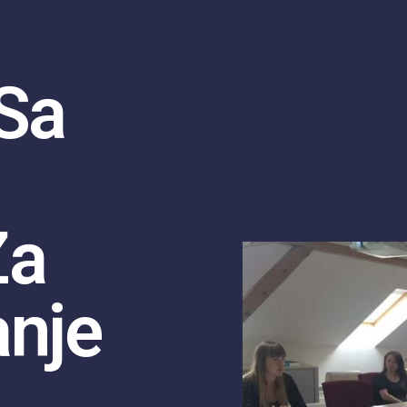
 Sa
Za
anje