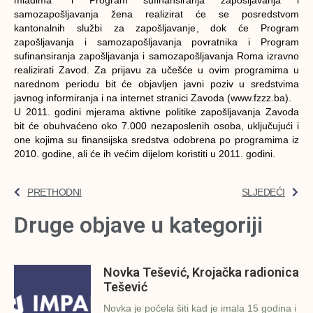
mladima“ i Program sufinansiranja zapošljavanja i
samozapošljavanja žena realizirat će se posredstvom
kantonalnih službi za zapošljavanje, dok će Program
zapošljavanja i samozapošljavanja povratnika i Program
sufinansiranja zapošljavanja i samozapošljavanja Roma izravno
realizirati Zavod. Za prijavu za učešće u ovim programima u
narednom periodu bit će objavljen javni poziv u sredstvima
javnog informiranja i na internet stranici Zavoda (www.fzzz.ba).
U 2011. godini mjerama aktivne politike zapošljavanja Zavoda
bit će obuhvaćeno oko 7.000 nezaposlenih osoba, uključujući i
one kojima su finansijska sredstva odobrena po programima iz
2010. godine, ali će ih većim dijelom koristiti u 2011. godini.
PRETHODNI
SLJEDEĆI
Druge objave u kategoriji
Novka Tešević, Krojačka radionica
Tešević
Novka je počela šiti kad je imala 15 godina i