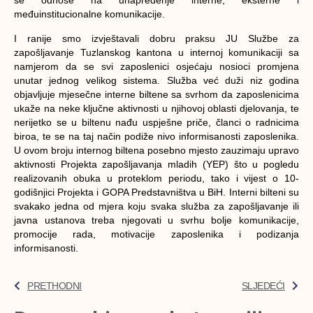
se odnose na unapređenje interne, eksterne i
međuinstitucionalne komunikacije.
I ranije smo izvještavali dobru praksu JU Službe za
zapošljavanje Tuzlanskog kantona u internoj komunikaciji sa
namjerom da se svi zaposlenici osjećaju nosioci promjena
unutar jednog velikog sistema. Služba već duži niz godina
objavljuje mjesečne interne biltene sa svrhom da zaposlenicima
ukaže na neke ključne aktivnosti u njihovoj oblasti djelovanja, te
nerijetko se u biltenu nađu uspješne priče, članci o radnicima
biroa, te se na taj način podiže nivo informisanosti zaposlenika.
U ovom broju internog biltena posebno mjesto zauzimaju upravo
aktivnosti Projekta zapošljavanja mladih (YEP) što u pogledu
realizovanih obuka u proteklom periodu, tako i vijest o 10-
godišnjici Projekta i GOPA Predstavništva u BiH. Interni bilteni su
svakako jedna od mjera koju svaka služba za zapošljavanje ili
javna ustanova treba njegovati u svrhu bolje komunikacije,
promocije rada, motivacije zaposlenika i podizanja
informisanosti.
PRETHODNI
SLJEDEĆI