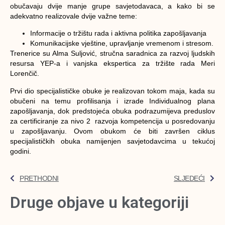
obučavaju dvije manje grupe savjetodavaca, a kako bi se
adekvatno realizovale dvije važne teme:
Informacije o tržištu rada i aktivna politika zapošljavanja
Komunikacijske vještine, upravljanje vremenom i stresom.
Trenerice su Alma Suljović, stručna saradnica za razvoj ljudskih
resursa YEP-a i vanjska ekspertica za tržište rada Meri
Lorenčič.
Prvi dio specijalističke obuke je realizovan tokom maja, kada su
obučeni na temu profilisanja i izrade Individualnog plana
zapošljavanja, dok predstojeća obuka podrazumijeva preduslov
za certificiranje za nivo 2 razvoja kompetencija u posredovanju
u zapošljavanju. Ovom obukom će biti završen ciklus
specijalističkih obuka namijenjen savjetodavcima u tekućoj
godini.
PRETHODNI
SLJEDEĆI
Druge objave u kategoriji