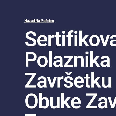
Nazad Na Početnu
Sertifikov
Polaznika
Završetku
Obuke Za