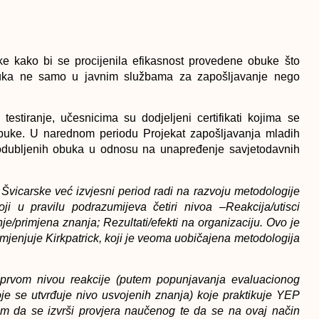
ke kako bi se procijenila efikasnost provedene obuke što
obuka ne samo u javnim službama za zapošljavanje nego
testiranje, učesnicima su dodjeljeni certifikati kojima se
buke. U narednom periodu Projekat zapošljavanja mladih
produbljenih obuka u odnosu na unapređenje savjetodavnih
Švicarske već izvjesni period radi na razvoju metodologije
ji u pravilu podrazumijeva četiri nivoa –
Reakcija
/utisci
je
/primjena znanja; Rezultati/efekti na organizaciju. Ovo je
mjenjuje Kirkpatrick, koji je veoma uobičajena metodologija
prvom nivou reakcije (putem popunjavanja evaluacionog
z koje se utvrđuje nivo usvojenih znanja) koje praktikuje YEP
em da se izvrši provjera naučenog te da se na ovaj način