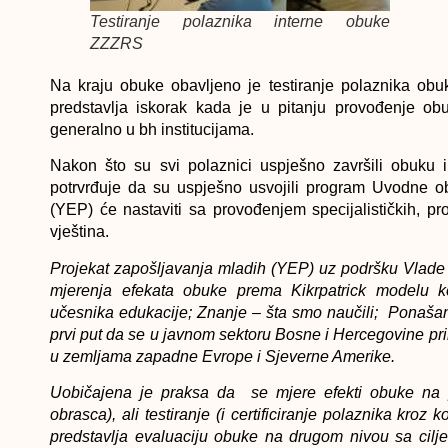
Testiranje polaznika interne obuke
ZZZRS
Na kraju obuke obavljeno je testiranje polaznika obu
predstavlja iskorak kada je u pitanju provođenje 
generalno u bh institucijama.
Nakon što su svi polaznici uspješno završili obuku i 
potrvrđuje da su uspješno usvojili program Uvodne o
(YEP) će nastaviti sa provođenjem specijalističkih, 
vještina.
Projekat zapošljavanja mladih (YEP) uz podršku Vlade 
mjerenja efekata obuke prema Kikrpatrick modelu ko
učesnika edukacije;
Znanje
– šta smo naučili;
Ponašan
prvi put da se u javnom sektoru Bosne i Hercegovine pri
u zemljama zapadne Evrope i Sjeverne Amerike.
Uobičajena je praksa da se mjere efekti obuke na 
obrasca), ali testiranje (i certificiranje polaznika kro
predstavlja evaluaciju obuke na drugom nivou sa cilj