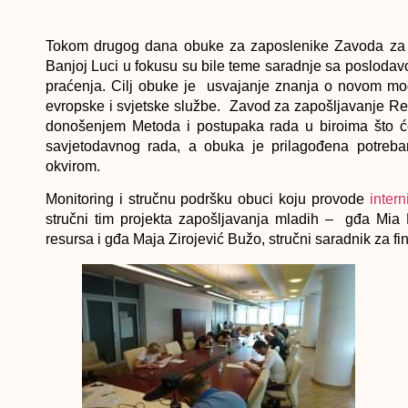
Tokom drugog dana obuke za zaposlenike Zavoda za z
Banjoj Luci u fokusu su bile teme saradnje sa poslodavc
praćenja. Cilj obuke je usvajanje znanja o novom mod
evropske i svjetske službe. Zavod za zapošljavanje Re
donošenjem Metoda i postupaka rada u biroima što će 
savjetodavnog rada, a obuka je prilagođena potreb
okvirom.
Monitoring i stručnu podršku obuci koju provode
intern
stručni tim projekta zapošljavanja mladih – gđa Mia 
resursa i gđa Maja Zirojević Bužo, stručni saradnik za f