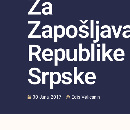
Za
Zapošljav
Republike
Srpske
30 Juna, 2017
Edis Velicanin