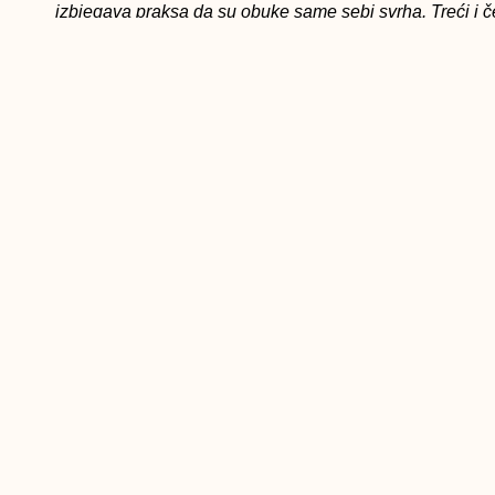
izbjegava praksa da su obuke same sebi svrha. Treći i če
postizanje organizacijskih ciljeva Javnih službi za 
kvalitetnije usluge za nezaposlene i poslodavce.