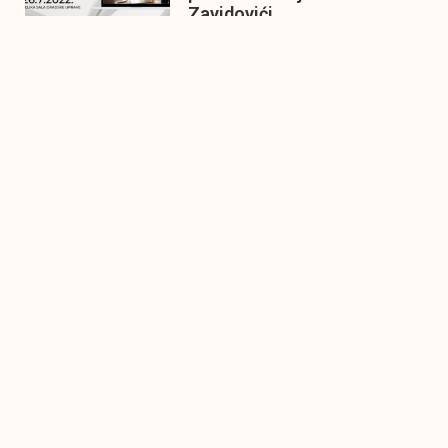
Zavidovići
Zatvaramo još jedan ciklus
IMPAKT inkubatora u
Zavidovićima i to