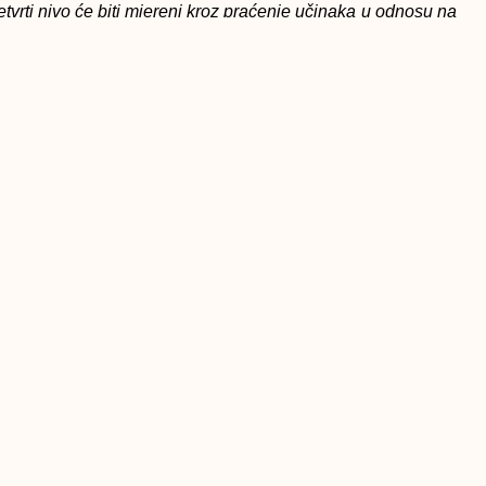
tvrti nivo će biti mjereni kroz praćenje učinaka u odnosu na
zapošljavanje koji prevashodno trebaju biti usmjereni na