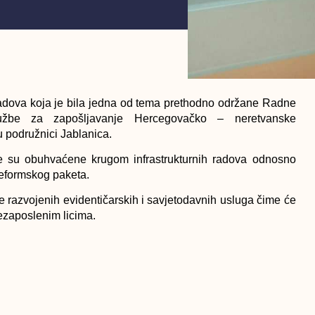
adova koja je bila jedna od tema prethodno održane Radne
užbe za zapošljavanje Hercegovačko – neretvanske
u podružnici Jablanica.
e su obuhvaćene krugom infrastrukturnih radova odnosno
 Reformskog paketa.
e razvojenih evidentičarskih i savjetodavnih usluga čime će
nezaposlenim licima.