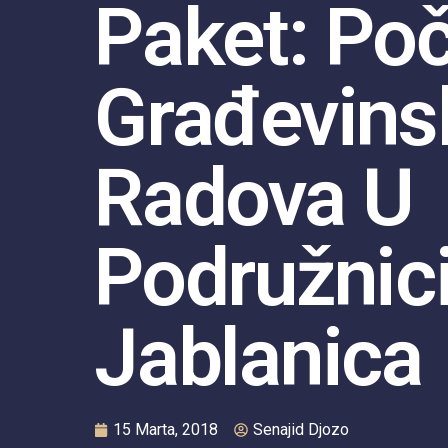
Paket: Po
Građevins
Radova U
Podružnic
Jablanica
15 Marta, 2018
Senajid Djozo