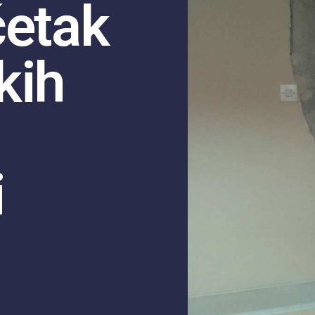
četak
kih
i