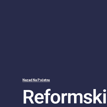
Nazad Na Početnu
Reformski