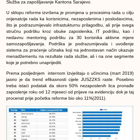
Služba za zapošljavanje Kantona Sarajevo.
U sklopu reforme izvršena je promjena u procesima rada u cilju
orijenatcije rada ka korisnicima, nezaposlenima i poslodavcima,
što je podrazumijevalo infrastukturnu prilagodbu, ali prije svega
stručnu podršku kroz obuke zaposlenika, IT podršku, kao i
nedavnu mentoring podršku za 30 korisnika aktivne mjere
samozapošljavanja. Podrška je podrazumijevala i uvođenje
sistema za praćenje učinaka koji na jednostavan način ukazuje
menadžementu na rezultate rada službe, ali i na one segmente
koje je potrebno unaprijediti.
Prema posljednjem internom Izvještaju o učincima (mart 2019)
jasno je da trend efikasnosti cijele JUSZZKS raste. Posebno
treba istaći podatak da skoro 50% nezaposlenih lica pronađe
zaposlenje roku od 12 mjeseci od prijave na evidenciju dok je taj
procenat prije početka reforme bio oko 11%(2011).