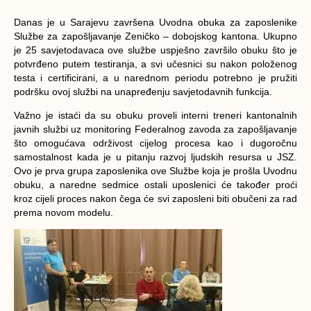
Danas je u Sarajevu završena Uvodna obuka za zaposlenike
Službe za zapošljavanje Zeničko – dobojskog kantona. Ukupno
je 25 savjetodavaca ove službe uspješno završilo obuku što je
potvrđeno putem testiranja, a svi učesnici su nakon položenog
testa i certificirani, a u narednom periodu potrebno je pružiti
podršku ovoj službi na unapređenju savjetodavnih funkcija.
Važno je istaći da su obuku proveli interni treneri kantonalnih
javnih službi uz monitoring Federalnog zavoda za zapošljavanje
što omogućava održivost cijelog procesa kao i dugoročnu
samostalnost kada je u pitanju razvoj ljudskih resursa u JSZ.
Ovo je prva grupa zaposlenika ove Službe koja je prošla Uvodnu
obuku, a naredne sedmice ostali uposlenici će također proći
kroz cijeli proces nakon čega će svi zaposleni biti obučeni za rad
prema novom modelu.