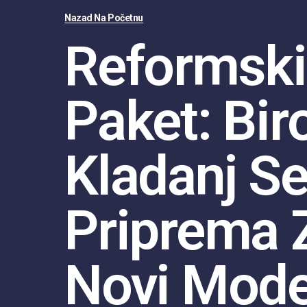
Nazad Na Početnu
Reformski
Paket: Bir
Kladanj S
Priprema 
Novi Mode