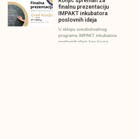
Konjic spreman za
finalnu prezentaciju
IMPAKT inkubatora
poslovnih ideja
U sklopu sveobuhvatnog
programa IMPAKT inkubatora
poslovnih ideja kao kruna
Finalna prezentacija
IMPAKT inkubatora
poslovnih ideja
Zavidovići
Zatvaramo još jedan ciklus
IMPAKT inkubatora u
Zavidovićima i to