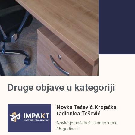
Druge objave u kategoriji
Novka Tešević, Krojačka
radionica Tešević
Novka je počela šiti kad je imala
15 godina i