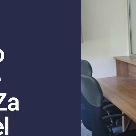
o
e
Za
l