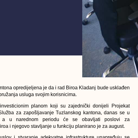
tona opredijeljena je da i rad Biroa Kladanj bude usklađen
pružanja usluga svojim korisnicima.
esticionim planom koji su zajednički donijeli Projekat
 Služba za zapošljavanje Tuzlanskog kantona, danas se u
, a u narednom periodu će se obavljati poslovi za
iroa i njegovo stavljanje u funkciju planirano je za august.
lov i stvaranje adekvatne infrastrukture unapređuju se