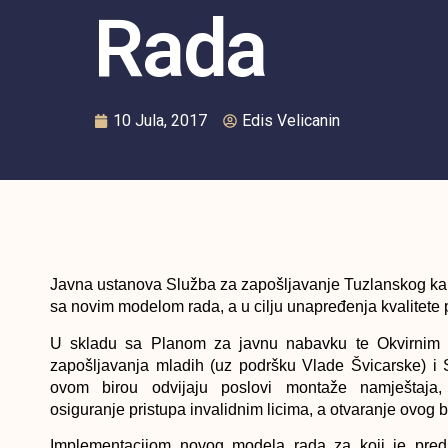
Rada
10 Jula, 2017
Edis Velicanin
Javna ustanova Služba za zapošljavanje Tuzlanskog kan
sa novim modelom rada, a u cilju unapređenja kvalitete 
U skladu sa Planom za javnu nabavku te Okvirnim inv
zapošljavanja mladih (uz podršku Vlade Švicarske) i
ovom birou odvijaju poslovi montaže namještaja
osiguranje pristupa invalidnim licima, a otvaranje ovog b
Implementacijom novog modela rada za koji je predus