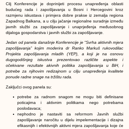
Cilj Konferencije je doprinijeti procesu unapređenja oblasti
budućeg rada i zapošljavanja u Bosni i Hercegovini kroz
razmjenu iskustava i primjera dobre prakse iz zemalja regiona
Zapadnog Balkana, a u cilju jačanje regionalne suradnje između
javnih službi za zapošljavanje i unaprjeđenja međusobnog
dijaloga gospodarstva i javnih službi za zapošljavanje.
Jedan od panela današnje Konferencije je “Svrha aktivnih mjera
zapošljavanja” kojim moderira dr Ranko Markuš rukovodilac
Projekta zapošljavanja mladih (YEP), a koji je na osnovu
dugogodišnjeg iskustva prezentovao različite aspekte i
očekivane rezultate akivnih politika zapošljavanja u BiH, i
potrebe za njihovim redizajnom u cilju unapređenja kvalitete
ponude radne snage na tržištu rada.
Zaključci ovog panela su:
potrebe za radnom snagom ne mogu biti definisane
poticajima i aktivnim politkama nego potrebama
poslodavaca;
nephodno je nastaviti sa reformom Javnih službi
zapošljavanje naročitu u dijelu impelementacije i dizajna
efikasnijih i efektivnijih aktivni mjera zapošljavanja koje će