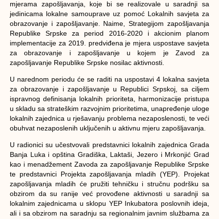
mjerama zapošljavanja, koje bi se realizovale u saradnji sa
jedinicama lokalne samouprave uz pomoć Lokalnih savjeta za
obrazovanje i zapošljavanje. Naime, Strategijom zapošljavanja
Republike Srpske za period 2016-2020 i akcionim planom
implementacije za 2019. predviđena je mjera uspostave savjeta
za obrazovanje i zapošljavanje u kojem je Zavod za
zapošljavanje Republike Srpske nosilac aktivnosti.
U narednom periodu će se raditi na uspostavi 4 lokalna savjeta
za obrazovanje i zapošljavanje u Republici Srpskoj, sa ciljem
ispravnog definisanja lokalnih prioriteta, harmonizacije pristupa
u skladu sa strateškim razvojnim prioritetima, unapređenje uloge
lokalnih zajednica u rješavanju problema nezaposlenosti, te veći
obuhvat nezaposlenih uklјučenih u aktivnu mjeru zapošlјavanja.
U radionici su učestvovali predstavnici lokalnih zajednica Grada
Banja Luka i opština Gradiška, Laktaši, Jezero i Mrkonjić Grad
kao i menadžement Zavoda za zapošljavanje Republike Srpske
te predstavnici Projekta zapošljavanja mladih (YEP). Projekat
zapošljavanja mladih će pružiti tehničku i stručnu podršku sa
obzirom da su ranije već provođene aktivnosti u saradnji sa
lokalnim zajednicama u sklopu YEP Inkubatora poslovnih ideja,
ali i sa obzirom na saradnju sa regionalnim javnim službama za