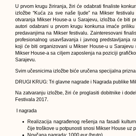
U prvom krugu žiriranja, žiri će odabrati finaliste konkur
izložbe “Kuća za sve naše ljude” na Mikser festival
otvaranja Mikser House-a u Sarajevu,
izložba će biti p
autori odabrani u prvom krugu konkursa imaće prilik
predavanjima
na Mikser festivalu. Zainteresovani finali
profesionalnog usavršavanja i javnog predstavljanja r
koji će biti organizovani u Mikser House-u u Sarajevu 
Mikser House-a sa
ciljem zaposlenja na poziciji grafičk
Sarajevu.
Svim učesnicima izložbe biće uručena
specijalna prizna
DRUGI KRUG: Tri glavne nagrade i Nagrada publike Mik
Na zatvaranju izložbe, žiri će proglasiti dobitnike i dod
Festivala 2017.
I nagrada
Realizacija
nagrađenog rešenja na fasadi kultur
čije troškove u potpunosti snosi Mikser House uz 
Novčana nagrada:
1000 eur
(bruto)