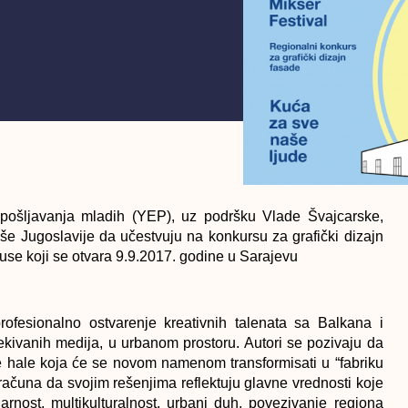
apošljavanja mladih (YEP), uz podršku Vlade Švajcarske,
ivše Jugoslavije da učestvuju na konkursu za grafički dizajn
se koji se otvara 9.9.2017. godine u Sarajevu
ofesionalno ostvarenje kreativnih talenata sa Balkana i
ekivanih medija, u urbanom prostoru. Autori se pozivaju da
e hale koja će se novom namenom transformisati u “fabriku
ći računa da svojim rešenjima reflektuju glavne vrednosti koje
narnost, multikulturalnost, urbani duh, povezivanje regiona