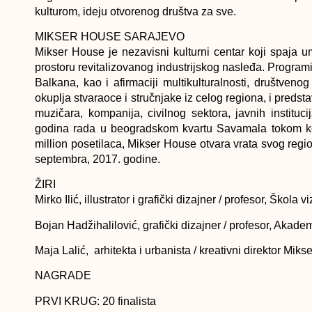
kulturom, ideju otvorenog društva za sve.
MIKSER HOUSE SARAJEVO
Mikser House je nezavisni kulturni centar koji spaja u
prostoru revitalizovanog industrijskog nasleđa. Programi
Balkana, kao i afirmaciji multikulturalnosti, društven
okuplja stvaraoce i stručnjake iz celog regiona, i predst
muzičara, kompanija, civilnog sektora, javnih instit
godina rada u beogradskom kvartu Savamala tokom koj
million posetilaca, Mikser House otvara vrata svog regio
septembra, 2017. godine.
ŽIRI
Mirko Ilić,
illustrator i grafički dizajner / profesor, Škola 
Bojan Hadžihalilović
, grafički dizajner / profesor, Akade
Maja Lalić
, arhitekta i urbanista / kreativni direktor Mi
NAGRADE
PRVI KRUG: 20 finalista