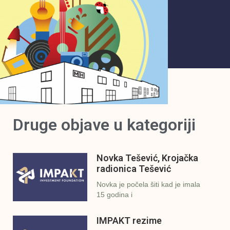
Druge objave u kategoriji
Novka Tešević, Krojačka
radionica Tešević
Novka je počela šiti kad je imala
15 godina i
IMPAKT rezime