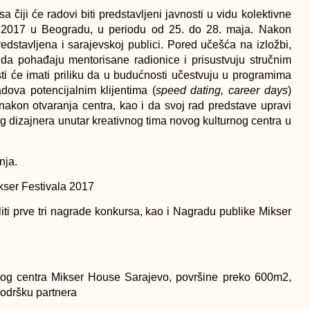
sa čiji će radovi biti predstavljeni javnosti u vidu
kolektivne
u 2017 u Beogradu
, u periodu od 25. do 28. maja. Nakon
redstavljena i sarajevskoj publici
. Pored učešća na izložbi,
u da pohađaju
mentorisane radionice i prisustvuju stručnim
sti će imati priliku da u budućnosti
učestvuju u programima
adova
potencijalnim klijentima (
speed dating, career days
)
nakon otvaranja centra, kao i da svoj rad predstave upravi
og dizajnera
unutar kreativnog tima novog kulturnog centra u
nja.
ser Festivala 2017
eliti prve tri nagrade konkursa, kao i Nagradu publike Mikser
nog centra Mikser House Sarajevo, površine preko 600m2,
podršku partnera