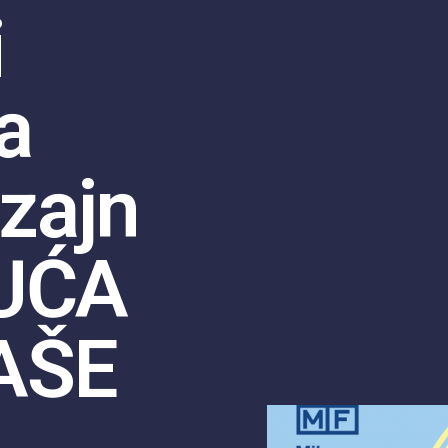
i
a
izajn
KUĆA
AŠE