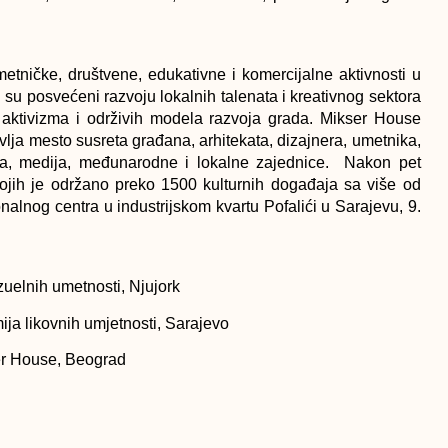
metničke, društvene, edukativne i komercijalne aktivnosti u
 su posvećeni razvoju lokalnih talenata i kreativnog sektora
og aktivizma i održivih modela razvoja grada. Mikser House
avlja mesto susreta građana, arhitekata, dizajnera, umetnika,
ucija, medija, međunarodne i lokalne zajednice. Nakon pet
ih je održano preko 1500 kulturnih događaja sa više od
nalnog centra u industrijskom kvartu Pofalići u Sarajevu, 9.
vizuelnih umetnosti, Njujork
mija likovnih umjetnosti, Sarajevo
kser House, Beograd