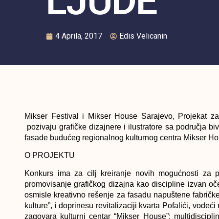
LJUDE
4 Aprila, 2017
Edis Velicanin
Mikser Festival i Mikser House Sarajevo, Projekat z
pozivaju grafičke dizajnere i ilustratore sa područja b
fasade budućeg regionalnog kulturnog centra Mikser Hou
O PROJEKTU
Konkurs ima za cilj kreiranje novih mogućnosti za pr
promovisanje grafičkog dizajna kao discipline izvan oč
osmisle kreativno rešenje za fasadu napuštene fabričk
kulture”, i doprinesu revitalizaciji kvarta Pofalići, vode
zagovara kulturni centar “Mikser House”: multidiscipli