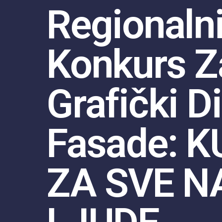
Regionaln
Konkurs Z
Grafički D
Fasade: 
ZA SVE N