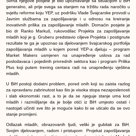
Svrha njegove posjete je bilo upoznavanje sa situacijom u BiH
generalno, ali prije svega sa stanjem na tržištu rada naročito u
svjetlu reforme koju YEP, uz podršku Vlade Švajcarske provodi u
Javnim službama za zapošljavanje i u odnosu na kreiranje
inovativnih prilika za zapošljavanje mladih. Domaćin posjete je
bio dr Ranko Markuš, rukovodilac Projekta za zapošljavanje
mladih koji je g. Gruberu predstavio ciljeve Projekta i postignute
rezultate te ga je upoznao sa djelovanjem švajcarskog portfolija
zapošljavanja mladih u kojem pored YEP-a djeluju – program
Market Makers usmjeren na unapređenje uslova za rad
poslodavaca i pojedinih privrednih sektora kao i program Prilika
Plus koji putem trening centara radi na unapređenju vještina
mladih.
U BiH postoji dodatni problem, pored onih koji su zaista razlog
za opravdanu zabrinutost kao što je visoka stopa nezaposlenosti
i slab ekonomski rast, a to je da se njeguje stanje uma kod
mladih i razmišljanje da je bolje otići iz BiH umjesto ostati i
nastojati učiniti sve što je moguće kako bi se uticalo da se ovo
stanje promijeni.
Odlazak mladih, obrazovanih ljudi, veliki je gubitak za BiH.
Svojim djelovanjem, radom i pristupom Projekat zapošljavanja