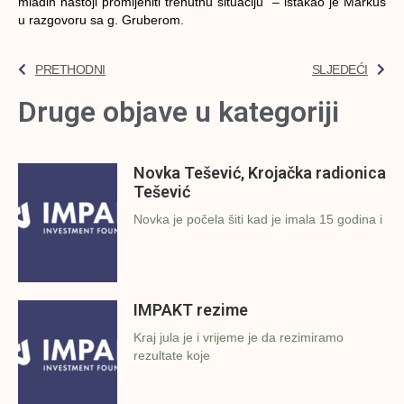
mladih nastoji promijeniti trenutnu situaciju – istakao je Markuš
u razgovoru sa g. Gruberom.
PRETHODNI
SLJEDEĆI
Druge objave u kategoriji
Novka Tešević, Krojačka radionica
Tešević
Novka je počela šiti kad je imala 15 godina i
IMPAKT rezime
Kraj jula je i vrijeme je da rezimiramo
rezultate koje