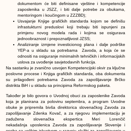
dokumentom će biti definisane vještine i kompetencije
zaposlenika u JSZZ, i biti dalje potrebe za obukama,
mentoringom i koučingom u ZZZBD);
Usvajanje Knjige grafičkih standarda kojom se definišu
infrastukturni preduslovi koji trebaju biti ispunjeni za
primjenu novog modela rada i kojima se osigurava
jednoobraznost i prepoznatljivost JZSS;
Analiziranje izmjene investicionog plana i dalje podrške
YEP-a u skladu sa potrebama Zavoda, a koja će se
odnositi na osiguranje minimalnih tehničkih i informacijskih
uslova za uvođenje savjetodavnih funkcija.
Na sastanku je zvanično usvojen Kompetencijski okvir za ključne
poslovne procese i Knjiga grafičkih standarda, oba dokumenta
su prilagođeni potrebama Zavoda za zapošljavanje Brčko
distrikta BiH i u skladu sa principima Reformskog paketa.
Također je bilo govora o Uvodnoj obuci za zaposlenike Zavoda
koja je planirana za polovinu septembra, a program Uvodne
obuke je pripremila bivša direktorica slovenačkog Zavoda za
zapošljavanje Zdenka Kovač, a za njegovu implementaciju je
zadužena slovenačka ekspertica Meri Lorenčič
nekadašnja uposlenica Zavoda za zapošljavanje Slovenije i
osoba sa velikim iskustvom u razvoju službi za zapošljavanje u