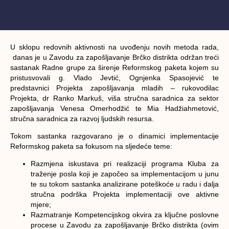
U sklopu redovnih aktivnosti na uvođenju novih metoda rada,
danas je u Zavodu za zapošljavanje Brčko distrikta održan treći
sastanak Radne grupe za širenje Reformskog paketa kojem su
pristusvovali g. Vlado Jevtić, Ognjenka Spasojević te
predstavnici Projekta zapošljavanja mladih – rukovodilac
Projekta, dr Ranko Markuš, viša stručna saradnica za sektor
zapošljavanja Venesa Omerhodžić te Mia Hadžiahmetović,
stručna saradnica za razvoj ljudskih resursa.
Tokom sastanka razgovarano je o dinamici implementacije
Reformskog paketa sa fokusom na sljedeće teme:
Razmjena iskustava pri realizaciji programa Kluba za
traženje posla koji je započeo sa implementacijom u junu
te su tokom sastanka analizirane poteškoće u radu i dalja
stručna podrška Projekta implementaciji ove aktivne
mjere;
Razmatranje Kompetencijskog okvira za ključne poslovne
procese u Zavodu za zapošljavanje Brčko distrikta (ovim