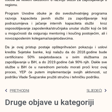
regionu.
Program Uvodne obuke je dio sveobuhvatnijeg programa
razvoja kapaciteta javnih službi za zapošljavanje koji
podrazumijeva i jačanje internih kapaciteta službi kroz
osposobljavanje zaposlenika/stručnjaka unutar službi koji će biti
u mogućnosti da osiguraju mentoring i koučing postojećim, ali i
novozaposlenim kolegama/savjetodavcima.
Da je ovaj pristup postaje opšteprihvaćen pokazuju i uslovi
kredita Svjetske banke, koji nalažu da do 2018.godine bude
certificirano 50% savjetodavaca u svim službama za
zapošljavanje u BiH, a do 2019.godine čak 90% njih. Dakle sve
službe u BiH će u narednom periodu morati proći kroz ovaj
proces, YEP će putem implementacije svojih aktivnosti, uz
podršku Vlade Švajcarske pružiti stručnu i tehničku podršku.
PRETHODNI
SLJEDEĆI
Druge objave u kategoriji