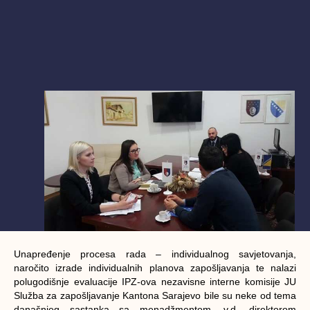
Unapređenje procesa rada – individualnog savjetovanja,
naročito izrade individualnih planova zapošljavanja te nalazi
polugodišnje evaluacije IPZ-ova nezavisne interne komisije JU
Služba za zapošljavanje Kantona Sarajevo bile su neke od tema
današnjeg sastanka sa menadžmentom, v.d. direktorom