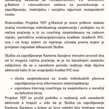
g.Bektom i rukovodiocem sektora za posredovanje u
zapošljavanju, materijalnu i socijalnu sigurnost nezaposlenih
osoba.
Rukovodilac Projekta YEP g.Markuš je ovom prilikom istakao
značaj monitoringa individualnog savjetovanja i podsjetio na tri
načina praćenja a to su coaching savjetodavaca na radnom
mjestu, periodična evaluacija/procjena kvalitete izrađenih IPZ-
ova i na kraju sistem za mjerenje učinaka prema kojem je
primjetan napredak efikasnosti Službe.
Služba za zapošljavanje Kantona Sarajevo trenutno provodi dva
od tri moguća načina praćenja, te je na današnjem sastanku
zaključeno da se u narednom periodu realizuju dvije ključne
aktivnosti kako bi se unaprijedio kvalitet IPZ-ova:
obuka savjetodavaca za izradu individualnih planova
zapošljavanja kroz informacioni sistem/aplikaciju
uspostava internog coachinga za savjetodavce u saradnji
sa šefovima biroa.
Projekat YEP će pružiti podršku u realizaciji svih navedenih
aktivnosti a imajući u vidu da je Služba za zapošljavanje
Kantona Sarajevo u kojem su kroz ogledni biro testirane nove