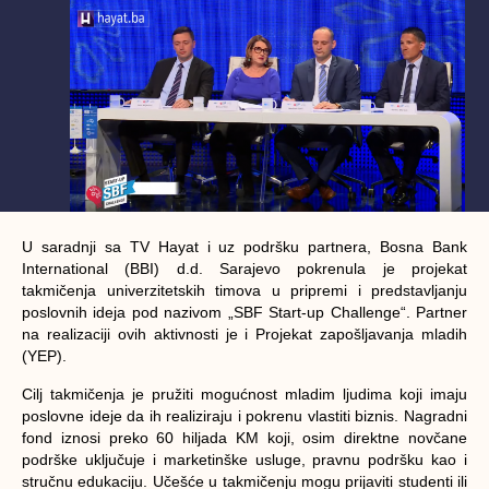
U saradnji sa TV Hayat i uz podršku partnera, Bosna Bank
International (BBI) d.d. Sarajevo pokrenula je projekat
takmičenja univerzitetskih timova u pripremi i predstavljanju
poslovnih ideja pod nazivom „SBF Start-up Challenge“. Partner
na realizaciji ovih aktivnosti je i Projekat zapošljavanja mladih
(YEP).
Cilj takmičenja je pružiti mogućnost mladim ljudima koji imaju
poslovne ideje da ih realiziraju i pokrenu vlastiti biznis. Nagradni
fond iznosi preko 60 hiljada KM koji, osim direktne novčane
podrške uključuje i marketinške usluge, pravnu podršku kao i
stručnu edukaciju. Učešće u takmičenju mogu prijaviti studenti ili