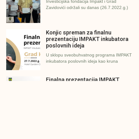
Investicijska fondacija Impakt i Grad
Zavidovići održali su danas (26.7.2022.g.)
Konjic spreman za finalnu
prezentaciju IMPAKT inkubatora
poslovnih ideja
U sklopu sveobuhvatnog programa IMPAKT
inkubatora poslovnih ideja kao kruna
Finalna prezentacija IMPAKT
inkubatora poslovnih ideja
Zavidovići
Zatvaramo još jedan ciklus IMPAKT
inkubatora u Zavidovićima i to