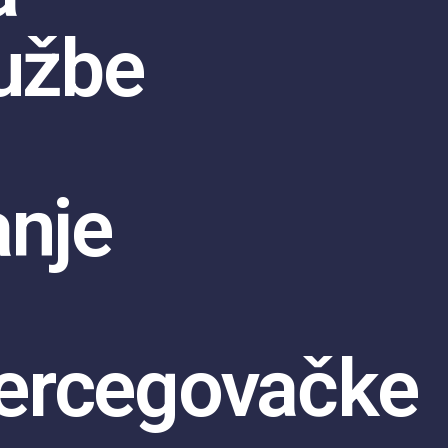
lužbe
anje
ercegovačke