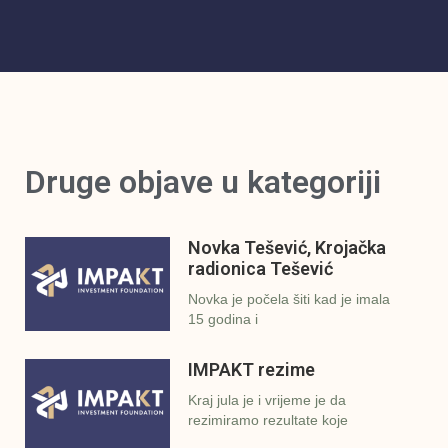
Druge objave u kategoriji
Novka Tešević, Krojačka
radionica Tešević
Novka je počela šiti kad je imala
15 godina i
IMPAKT rezime
Kraj jula je i vrijeme je da
rezimiramo rezultate koje