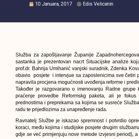
10 Januara, 2017
Edis Velicanin
Služba za zapošljavanje Županije Zapadnohercego
sastanka je prezentovan nacrt Situacijske analize koj
prof.dr. Bahrija Umihanić vanjski suradnik, Zdenka K
obavio posjete i intervjue sa zaposlenicima sve četiri p
napravila procjena mogućnosti uvođenja reforme i predlo
Također je razgovarano o imenovanju Radne grupe koj
praćenje provedbe Reformskg paketa, ali je fokus 
prednostima i preprekama sa kojima se susreće Služb
radu te prijedlozima za unapređenje rada.
Ravnatelj Službe je iskazao spremnost i potvrdio opre
koraci, među kojima i studijske posjete drugim službam
gdje se već primjenjuju nove metode izvjesni period), a