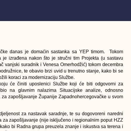
vačke danas je domaćin sastanka sa YEP timom. Tokom
a je izrađena nakon što je stručni tim Projekta (u sastavu
ovač vanjski suradnik i Venesa Omerhodžić) tokom decembra
odružnice, te obavio brzi uvid u trenutno stanje, kako bi se
žili koraci za modernizaciju Službe.
u će činiti uposlenici Službe koji će biti odgovorni za
bio na glavnim nalazima Situacijske analize, odnosno
a za zapošljavanje Županije Zapadnohercegovačke u svom
djeljenost za nastavak saradnje, te su dogovoreni naredni
a za zapošljavanje (nije isključeno i regionalnim poput HZZ
 kako bi Radna grupa preuzela znanje i iskustva sa terena i