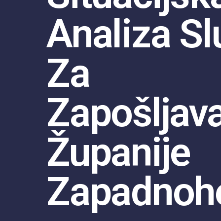
Analiza S
Za
Zapošljav
Županije
Zapadnoh