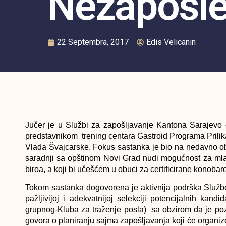
Nezaposl
22 Septembra, 2017
Edis Velicanin
Jučer je u Službi za zapošljavanje Kantona Sarajevo 
predstavnikom trening centara Gastroid Programa Prilik
Vlada Švajcarske. Fokus sastanka je bio na nedavno ob
saradnji sa opštinom Novi Grad nudi mogućnost za mla
biroa, a koji bi učešćem u obuci za certificirane konoba
Tokom sastanka dogovorena je aktivnija podrška Služb
pažljivijoj i adekvatnijoj selekciji potencijalnih kand
grupnog-Kluba za traženje posla) sa obzirom da je poz
govora o planiranju sajma zapošljavanja koji će organ