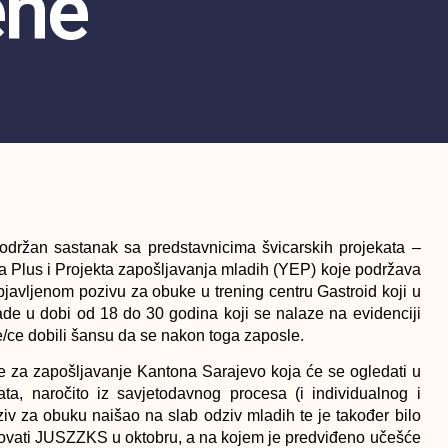
ene
održan sastanak sa predstavnicima švicarskih projekata –
a Plus i Projekta zapošljavanja mladih (YEP) koje podržava
javljenom pozivu za obuke u trening centru Gastroid koji u
de u dobi od 18 do 30 godina koji se nalaze na evidenciji
re/ce dobili šansu da se nakon toga zaposle.
e za zapošljavanje Kantona Sarajevo koja će se ogledati u
idata, naročito iz savjetodavnog procesa (i individualnog i
iv za obuku naišao na slab odziv mladih te je također bilo
izovati JUSZZKS u oktobru, a na kojem je predviđeno učešće