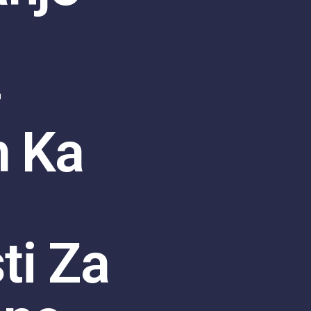
–
m Ka
i Za