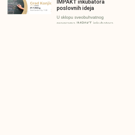
IMPAKT inkubatora
poslovnih ideja
U sklopu sveobuhvatnog
programa IMPAKT inkubatora
poslovnih ideja kao kruna
Finalna prezentacija
IMPAKT inkubatora
poslovnih ideja
Zavidovići
Zatvaramo još jedan ciklus
IMPAKT inkubatora u
Zavidovićima i to