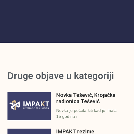
Druge objave u kategoriji
Novka Tešević, Krojačka
radionica Tešević
Novka je počela šiti kad je imala
15 godina i
IMPAKT rezime