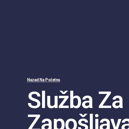
Nazad Na Početnu
Služba Za
Zapošljav