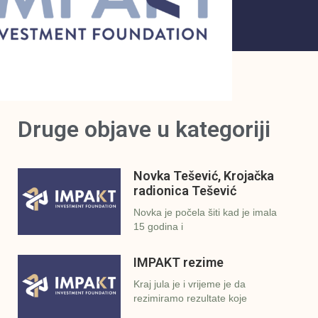
Druge objave u kategoriji
Novka Tešević, Krojačka
radionica Tešević
Novka je počela šiti kad je imala
15 godina i
IMPAKT rezime
Kraj jula je i vrijeme je da
rezimiramo rezultate koje