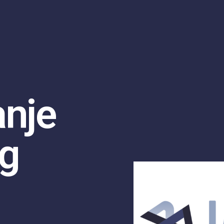
anje
g