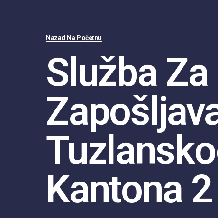
Nazad Na Početnu
Služba Za
Zapošljav
Tuzlansko
Kantona 2