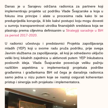
Danas je u Sarajevu održana radionica za partnere koji
implementiraju projekte uz podršku Vlade Švajcarske a koja u
fokusu ima principe i alate u procesima rada kako bi se
preduprijedila korupcija, ili bilo kakvi postupci koju mogu dovesti
u sumnju transparentnost utroška finansijskih sredstava koja se
plasiraju prema ciljevima definisanim u
Strategiji saradnje u BiH
za period 2017-2020.
U radionici učestvuju i predstavnici Projekta zapošljavanja
mladih (YEP) koji u svome radu pruža podršku, prije svega
Javnim službama za zapošljavanje, ali koji je odnedavno uključio
veliki broj lokalnih zajednica u aktivnosti putem YEP Inkubatora
poslovnih ideja. Vlada Švajcarske posvećuje veliku pažnju
različitim aspektima u implementaciji projekata podrške
građanima i građankama BiH od čega je današnja radionica
samo jedna u nizu putem koje se nastoji osigurati koherentan
pristup i sinergija svih projekata i implementatora.