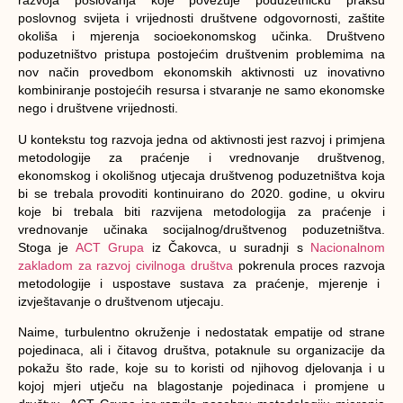
razvoja poslovanja koje povezuje poduzetničku praksu
poslovnog svijeta i vrijednosti društvene odgovornosti, zaštite
okoliša i mjerenja socioekonomskog učinka. Društveno
poduzetništvo pristupa postojećim društvenim problemima na
nov način provedbom ekonomskih aktivnosti uz inovativno
kombiniranje postojećih resursa i stvaranje ne samo ekonomske
nego i društvene vrijednosti.
U kontekstu tog razvoja jedna od aktivnosti jest
razvoj i primjena
metodologije za praćenje i vrednovanje društvenog,
ekonomskog i okolišnog utjecaja društvenog poduzetništva
koja
bi se trebala provoditi kontinuirano do 2020. godine, u okviru
koje bi trebala biti razvijena metodologija za praćenje i
vrednovanje učinaka socijalnog/društvenog poduzetništva.
Stoga je
ACT Grupa
iz Čakovca, u suradnji s
Nacionalnom
zakladom za razvoj civilnoga društva
pokrenula proces razvoja
metodologije i uspostave sustava za praćenje, mjerenje i
izvještavanje o društvenom utjecaju
.
Naime, turbulentno okruženje i nedostatak empatije od strane
pojedinaca, ali i čitavog društva, potaknule su organizacije da
pokažu što rade, koje su to koristi od njihovog djelovanja i u
kojoj mjeri utječu na blagostanje pojedinaca i promjene u