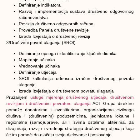
Definiranje indikatora
Razvoj i implementacija sustava društveno odgovornog
računovodstva
Revizija društveno odgovornih računa
Provedba Panela društvene revizije
Izrada Izvještaja o društvenoj reviziji
3/Društveni povrat ulaganja (SROI)
Definiranje opsega i identificiranje ključnih dionika
Mapiranje učinaka
Vrednovanje učinaka
Definiranje utjecaja
SROI kalkulacija odnosno izračun društvenog povrata
ulaganja
Izrada Izvještaja o društvenom povratu ulaganja
Pružanjem
usluge mjerenja društvenog utjecaja, društvenom
revizijom i društvenim povratom ulaganja
ACT Grupa direktno
pomaže donatorima i investitorima, organizacijama civilnoga
društva i (društvenim) poduzetnicima, jedinicama lokalne i
regionalne (samo)uprave, ali i svima ostalima akterima, da
dizajniraju, razviju i vrednuju strategiju društvenog utjecaja koja
će im pomoći da ojačaju svoje djelovanje i poslovanje
.