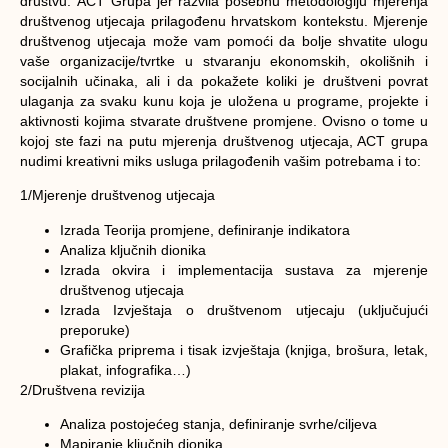
društvu.
ACT Grupa jer razvila posebnu metodologiju mjerenja
društvenog utjecaja prilagođenu hrvatskom kontekstu
. Mjerenje
društvenog utjecaja može vam pomoći da bolje shvatite ulogu
vaše organizacije/tvrtke u stvaranju ekonomskih, okolišnih i
socijalnih učinaka, ali i da pokažete koliki je društveni povrat
ulaganja za svaku kunu koja je uložena u programe, projekte i
aktivnosti kojima stvarate društvene promjene. Ovisno o tome u
kojoj ste fazi na putu mjerenja društvenog utjecaja, ACT grupa
nudimi kreativni miks usluga prilagođenih vašim potrebama i to:
1/Mjerenje društvenog utjecaja
Izrada Teorija promjene, definiranje indikatora
Analiza ključnih dionika
Izrada okvira i implementacija sustava za mjerenje
društvenog utjecaja
Izrada Izvještaja o društvenom utjecaju (uključujući
preporuke)
Grafička priprema i tisak izvještaja (knjiga, brošura, letak,
plakat, infografika…)
2/Društvena revizija
Analiza postojećeg stanja, definiranje svrhe/ciljeva
Mapiranje ključnih dionika