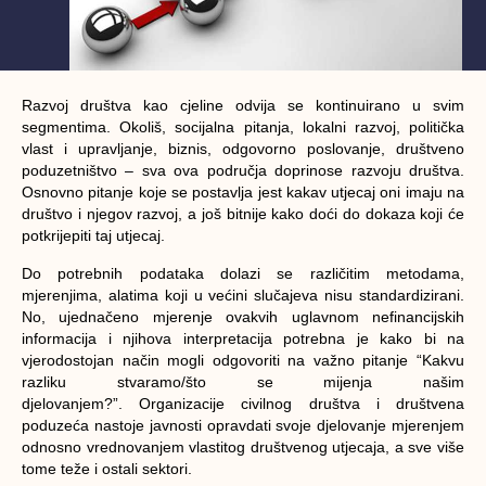
Razvoj društva kao cjeline odvija se kontinuirano u svim
segmentima. Okoliš, socijalna pitanja, lokalni razvoj, politička
vlast i upravljanje, biznis, odgovorno poslovanje, društveno
poduzetništvo – sva ova područja doprinose razvoju društva.
Osnovno pitanje koje se postavlja jest
kakav utjecaj oni imaju na
društvo
i njegov razvoj, a još bitnije
kako doći do dokaza koji će
potkrijepiti taj utjecaj
.
Do potrebnih podataka dolazi se različitim metodama,
mjerenjima, alatima koji u većini slučajeva nisu standardizirani.
No, ujednačeno mjerenje ovakvih uglavnom nefinancijskih
informacija i njihova interpretacija potrebna je kako bi na
vjerodostojan način mogli odgovoriti na važno pitanje “
Kakvu
razliku stvaramo/što se mijenja našim
djelovanjem
?”. Organizacije civilnog društva i društvena
poduzeća nastoje javnosti opravdati svoje djelovanje mjerenjem
odnosno
vrednovanjem vlastitog društvenog utjecaja
, a sve više
tome teže i ostali sektori.