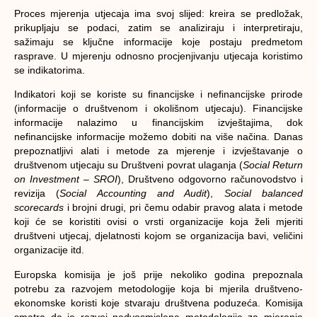
Proces mjerenja utjecaja ima svoj slijed: kreira se predložak,
prikupljaju se podaci, zatim se analiziraju i interpretiraju,
sažimaju se ključne informacije koje postaju predmetom
rasprave. U mjerenju odnosno procjenjivanju utjecaja koristimo
se indikatorima.
Indikatori koji se koriste su financijske i nefinancijske prirode
(informacije o društvenom i okolišnom utjecaju). Financijske
informacije nalazimo u financijskim izvještajima, dok
nefinancijske informacije možemo dobiti na više načina. Danas
prepoznatljivi alati i metode za mjerenje i izvještavanje o
društvenom utjecaju su Društveni povrat ulaganja (
Social Return
on Investment – SROI
), Društveno odgovorno računovodstvo i
revizija (
Social Accounting and Audit
),
Social balanced
scorecards
i brojni drugi, pri čemu odabir pravog alata i metode
koji će se koristiti ovisi o vrsti organizacije koja želi mjeriti
društveni utjecaj, djelatnosti kojom se organizacija bavi, veličini
organizacije itd.
Europska komisija je još prije nekoliko godina prepoznala
potrebu za razvojem metodologije koja bi mjerila društveno-
ekonomske koristi koje stvaraju društvena poduzeća. Komisija
smatra da je razvoj nedvosmislene metodologije za mjerenje