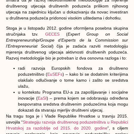
društvenog utjecaja društvenih poduzeća prilikom njihovog
utjecaja na zajednicu ključan u dokazivanju da novac investiran
u društvena poduzeća pridonosi visokim uštedama i dohotku.
Stoga je u listopadu 2012. godine oformljena posebna skupina
stručnjaka tzv.
GECES
(
Expert Group on Social
Entrepreneurship/Groupe d’Experts de la Commission sur
l’Entrepreneuriat Social
) čija je zadaća razviti metodologiju
mjerenja društvenog utjecaja aktivnosti društvenih poduzeća.
Razvoj metodologije bio je potreban iz dva osnovna razloga i to:
radi razvoja Europskih fondova za društveno
poduzetništvo (
EuSEFs
) – kako bi se dodatnim kriterijima
olakšalo odlučivanje o tome kamo i zašto se sredstva
ulažu,
u kontekstu Programa EU-a za zapošljavanje i socijalne
inovacije (
EaSI
) – prema kojem se odobravaju određena
bespovratna sredstva društvenim poduzećima koja mogu
dokazati da stvaraju mjerljiv društveni utjecaj.
Na tragu toga je i Vlade Republike Hrvatkse u travnju 2015.
usvojila “
Strategiju razvoja društvenog poduzetništva u Republici
Hrvatskoj za razdoblje od 2015. do 2020. godine
“, s ciljem