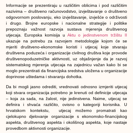
Informacije se prezentiraju u različitim oblicima i pod različitim
nazivima – društveno računovodstvo, izvještavanje o društveno
odgovornom poslovanju, eko izvještavanje, izvješće o održivosti
i drugo. Brojne europske i nacionalne strategije i politike
prepoznaju važnost razvoja sustava mjerenja društvenog
utjecaja. Europska komisija u
Aktu o jedinstvenom tržištu II
ukazuje na
potrebu za razvojem metodologije kojom će se
mjeriti društveno-ekonomske koristi i utjecaj koje stvaraju
društvena poduzeća i organizacije civilnog društva koje provode
društvenopoduzetničke aktivnosti
, uz objašnjenje da je razvoj
sistematskog mjerenja utjecaja na zajednicu važan kako bi se
moglo prezentirati da financijska sredstva uložena u organizacije
doprinose uštedama i stvaranju dohotka.
Da bi mogli jasno odrediti, vrednovati odnosno izmjeriti utjecaj
koji stvara organizacija potrebno je krenuti od definicije utjecaja
– koja za sada, na žalost, nije jedinstvena. Naime, utjecaj se
definira i shvaća različito, ovisno o kategoriji korisnika. U
hrvatskom kontekstu,
utjecaj možemo promatrati kao
cjelokupno djelovanje organizacije s ekonomsko-financijskog
aspekta, društvenog aspekta i okolišnog aspekta
, koje nastaje
provedbom aktivnosti organizacije.