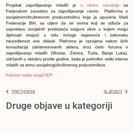
Projekat zapošljavanja mladih je
u okviru saradnje
sa
Federalnim zavodom za zapošljavanje razvio Platforma o
socijalnom/društvenom preduzetništvu koja ja upućena Vladi
Federacije BiH, sa ciljem da se onima koji se odluče za
uspostavu socijalnih preduzeća osigura okvir u kojem mogu
djelovati imajući u vidu mnoge nejasnoće i zakonsku
neuređenost ove oblasti. Plafroma je razvijena nakon širih
konsultacija zainteresovanih aktera, kroz četiri foruma o
zapošljavanju mladih (Mostar, Zenica, Tuzla, Banja Luka),
održanih u oktobru prošle godine, kada je potvrđen veliki interes
mladih za temu socijalnog/društvenog poduzetništva.
Pokreni nešto svoje/YEP
PRETHODNI
SLJEDEĆI
Druge objave u kategoriji
Novka Tešević, Krojačka radionica
Tešević