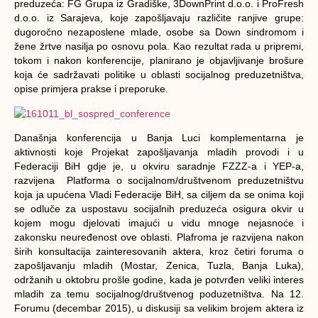
preduzeća: FG Grupa iz Gradiške, 3DownPrint d.o.o. i ProFresh
d.o.o. iz Sarajeva, koje zapošljavaju različite ranjive grupe:
dugoročno nezaposlene mlade, osobe sa Down sindromom i
žene žrtve nasilja po osnovu pola. Kao rezultat rada u pripremi,
tokom i nakon konferencije, planirano je objavljivanje brošure
koja će sadržavati politike u oblasti socijalnog preduzetništva,
opise primjera prakse i preporuke.
Današnja konferencija u Banja Luci komplementarna je
aktivnosti koje Projekat zapošljavanja mladih provodi i u
Federaciji BiH gdje je, u okviru saradnje FZZZ-a i YEP-a,
razvijena Platforma o socijalnom/društvenom preduzetništvu
koja ja upućena Vladi Federacije BiH, sa ciljem da se onima koji
se odluče za uspostavu socijalnih preduzeća osigura okvir u
kojem mogu djelovati imajući u vidu mnoge nejasnoće i
zakonsku neuređenost ove oblasti. Plafroma je razvijena nakon
širih konsultacija zainteresovanih aktera, kroz četiri foruma o
zapošljavanju mladih (Mostar, Zenica, Tuzla, Banja Luka),
održanih u oktobru prošle godine, kada je potvrđen veliki interes
mladih za temu socijalnog/društvenog poduzetništva. Na 12.
Forumu (decembar 2015), u diskusiji sa velikim brojem aktera iz