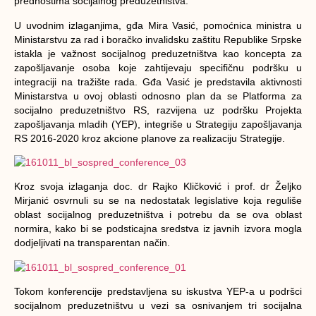
prednostima socijalnog preduzetništva.
U uvodnim izlaganjima, gđa Mira Vasić, pomoćnica ministra u
Ministarstvu za rad i boračko invalidsku zaštitu Republike Srpske
istakla je važnost socijalnog preduzetništva kao koncepta za
zapošljavanje osoba koje zahtijevaju specifičnu podršku u
integraciji na tražište rada. Gđa Vasić je predstavila aktivnosti
Ministarstva u ovoj oblasti odnosno plan da se Platforma za
socijalno preduzetništvo RS, razvijena uz podršku Projekta
zapošljavanja mladih (YEP), integriše u Strategiju zapošljavanja
RS 2016-2020 kroz akcione planove za realizaciju Strategije.
Kroz svoja izlaganja doc. dr Rajko Kličković i prof. dr Željko
Mirjanić osvrnuli su se na nedostatak legislative koja reguliše
oblast socijalnog preduzetništva i potrebu da se ova oblast
normira, kako bi se podsticajna sredstva iz javnih izvora mogla
dodjeljivati na transparentan način.
Tokom konferencije predstavljena su iskustva YEP-a u podršci
socijalnom preduzetništvu u vezi sa osnivanjem tri socijalna