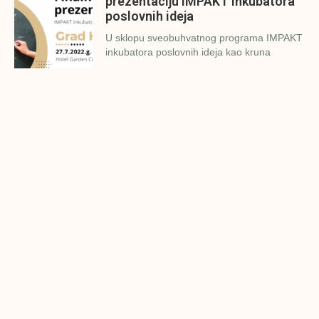
prezentaciju IMPAKT inkubatora
poslovnih ideja
U sklopu sveobuhvatnog programa IMPAKT
inkubatora poslovnih ideja kao kruna
Finalna prezentacija IMPAKT
inkubatora poslovnih ideja
Zavidovići
Zatvaramo još jedan ciklus IMPAKT
inkubatora u Zavidovićima i to