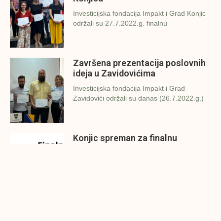
Investicijska fondacija Impakt i Grad Konjic
održali su 27.7.2022.g. finalnu
Završena prezentacija poslovnih
ideja u Zavidovićima
Investicijska fondacija Impakt i Grad
Zavidovići održali su danas (26.7.2022.g.)
Konjic spreman za finalnu
prezentaciju IMPAKT inkubatora
poslovnih ideja
U sklopu sveobuhvatnog programa IMPAKT
inkubatora poslovnih ideja kao kruna
Finalna prezentacija IMPAKT