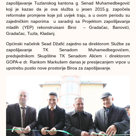
zapošljavanje Tuzlanskog kantona g. Senad Muhamedbegović
koji je kazao da je ova služba u jesen 2015.g. započela
reformske promjene koje još uvijek traju, a u ovom periodu su
zajedničkim naporima u saradnji sa Projektom zapošljavanja
mladih (YEP) rekonstruisani Biroi – Gradačac, Banovići,
Gradačac, Tuzla, Kladanj.
Općinski načelnik Sead Džafić zajedno sa direktorom Službe za
zapošljavanje TK Senadom Muhamedbegovićem,
predsjednikom Skupštine TK Senadom Alićem i direktorom
GOPA-e dr. Rankom Markušem danas je presijecanjem vrpce u
upotrebu pustio nove prostorije Biroa za zapošljavanje.