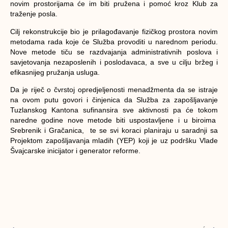
novim prostorijama će im biti pružena i pomoć kroz Klub za
traženje posla.
Cilj rekonstrukcije bio je prilagođavanje fizičkog prostora novim
metodama rada koje će Služba provoditi u narednom periodu.
Nove metode tiču se razdvajanja administrativnih poslova i
savjetovanja nezaposlenih i poslodavaca, a sve u cilju bržeg i
efikasnijeg pružanja usluga.
Da je riječ o čvrstoj opredjeljenosti menadžmenta da se istraje
na ovom putu govori i činjenica da Služba za zapošljavanje
Tuzlanskog Kantona sufinansira sve aktivnosti pa će tokom
naredne godine nove metode biti uspostavljene i u biroima
Srebrenik i Gračanica, te se svi koraci planiraju u saradnji sa
Projektom zapošljavanja mladih (YEP) koji je uz podršku Vlade
Švajcarske inicijator i generator reforme.