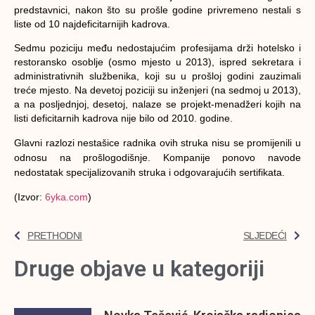
predstavnici, nakon što su prošle godine privremeno nestali s
liste od 10 najdeficitarnijih kadrova.
Sedmu poziciju među nedostajućim profesijama drži hotelsko i
restoransko osoblje (osmo mjesto u 2013), ispred sekretara i
administrativnih službenika, koji su u prošloj godini zauzimali
treće mjesto. Na devetoj poziciji su inženjeri (na sedmoj u 2013),
a na posljednjoj, desetoj, nalaze se projekt-menadžeri kojih na
listi deficitarnih kadrova nije bilo od 2010. godine.
Glavni razlozi nestašice radnika ovih struka nisu se promijenili u
odnosu na prošlogodišnje. Kompanije ponovo navode
nedostatak specijalizovanih struka i odgovarajućih sertifikata.
(Izvor:
6yka.com
)
PRETHODNI
SLJEDEĆI
Druge objave u kategoriji