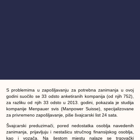
S problemima u zapošljavanju za potrebna zanimanja u ovoj
godini suočilo se 33 odsto anketiranih kompanija (od njih 752),
za razliku od njih 33 odsto u 2013. godini, pokazala je studija
kompanije Menpauer svis (Manpower Suisse), specijalizovane
za privremeno zapošljavanje, piše švajcarski list 24 sata.
Švajcarski preduzimači, pored nedostatka osoblja navedenih
zanimanja, prijavljuju i nestašicu stručnog finansijskog osoblja,
kao i vozača. Na šestom mjestu nalaze se trgovački