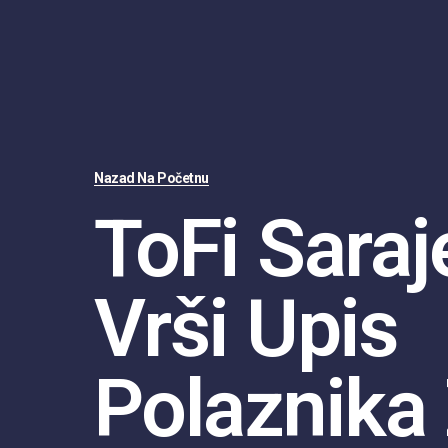
Nazad Na Početnu
ToFi Saraj
Vrši Upis
Polaznika