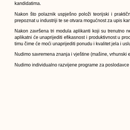
kandidatima.
Nakon što polaznik uspješno položi teorijski i praktič
prepoznat u industriji te se otvara mogućnost za upis kand
Nakon završena tri modula aplikanti koji su trenutno ne
aplikatni će unaprijediti efikasnost i produktivnost u pr
timu čime će moći unaprijediti ponudu i kvalitet jela i usl
Nudimo savremena znanja i vještine (mašine, vrhunski edu
Nudimo individualno razvijene programe za poslodavce – p
Povezujemo različite struke, institucije, poslodavce, p
znanja, ideja, iskustava,..
Dodajemo vrijednost našim korisnicima (mi smo referenca
Mi smo trendsetteri, imamo mogućnosti da sprovodimo 
ugostiteljstva i kulinarstva…
Upis polaznika ostaje otvoren do 19.9.2014. godine, a 