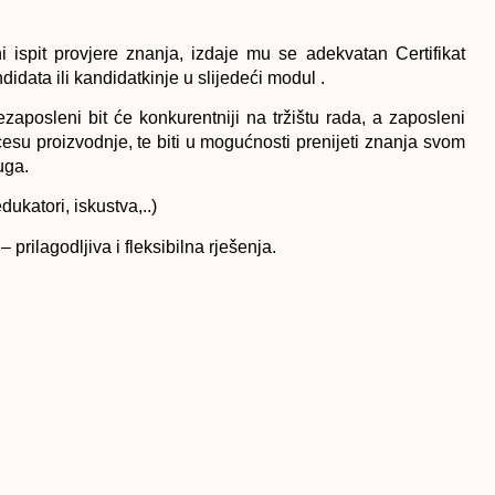
ni ispit provjere znanja, izdaje mu se adekvatan Certifikat
idata ili kandidatkinje u slijedeći modul .
zaposleni bit će konkurentniji na tržištu rada, a zaposleni
ocesu proizvodnje, te biti u mogućnosti prenijeti znanja svom
uga.
katori, iskustva,..)
rilagodljiva i fleksibilna rješenja.
artnere (domaće i inostrane) – mjesto smo susreta i razmjene
, potvrda kvalitete)
i prenosimo najnovije trendove rada u oblastima turizma,
ukupno se prima 10 polaznika po zanimanju.