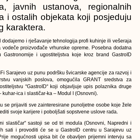
na, javnih ustanova, regionalnih
a i ostalih objekata koji posjeduju
og karaktera.
 dodajemo i rješavanje tehnologija profi kuhinje ili vešeraja
va za vodeče proizvođače vrhunske opreme. Posebna dodatna
 Gastronomije i ugostiteljstva koje kroz brand GastroID
ToFi Sarajevo uz punu podršku švicarske agencije za razvoj i
arstvu vanjskih poslova, omogućila GRANT sredstva za
stiteljstvu “GastroID“ koji objavljuje upis polaznika druge
kuhar-ica i slastičar-ka – Modul I (Osnovni).
u se prijaviti sve zainteresirane punoljetne osobe koje žele
jediti svoje karijere i poboljšati sopstvene uslove rada.
ni slastičar“ sastoji se od tri modula (Osnovni, Napredni i
 sati i provoditi će se u GastroID centru u Sarajevu uz
rije mogućnosti upisa bit će obavljen prijemni intervju sa