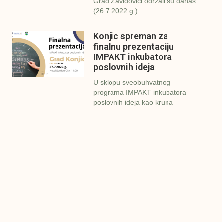
Grad Zavidovići održali su danas
(26.7.2022.g.)
Konjic spreman za
finalnu prezentaciju
IMPAKT inkubatora
poslovnih ideja
U sklopu sveobuhvatnog
programa IMPAKT inkubatora
poslovnih ideja kao kruna
Finalna prezentacija
IMPAKT inkubatora
poslovnih ideja
Zavidovići
Zatvaramo još jedan ciklus
IMPAKT inkubatora u
Zavidovićima i to