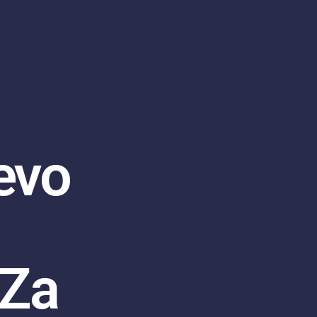
evo
 Za