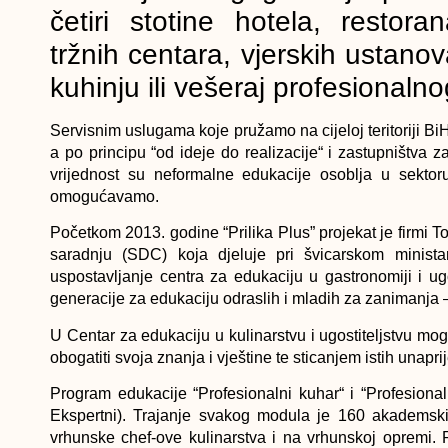
četiri stotine hotela, restora
tržnih centara, vjerskih ustanov
kuhinju ili vešeraj profesionaln
Servisnim uslugama koje pružamo na cijeloj teritoriji BiH
a po principu “od ideje do realizacije“ i zastupništ
vrijednost su neformalne edukacije osoblja u sektoru
omogućavamo.
Početkom 2013. godine “Prilika Plus” projekat je firmi 
saradnju (SDC) koja djeluje pri švicarskom minist
uspostavljanje centra za edukaciju u gastronomiji i ugo
generacije za edukaciju odraslih i mladih za zanimanja – 
U Centar za edukaciju u kulinarstvu i ugostiteljstvu mog
obogatiti svoja znanja i vještine te sticanjem istih unapri
Program edukacije “Profesionalni kuhar“ i “Profesional
Ekspertni). Trajanje svakog modula je 160 akademskih
vrhunske chef-ove kulinarstva i na vrhunskoj opremi. P