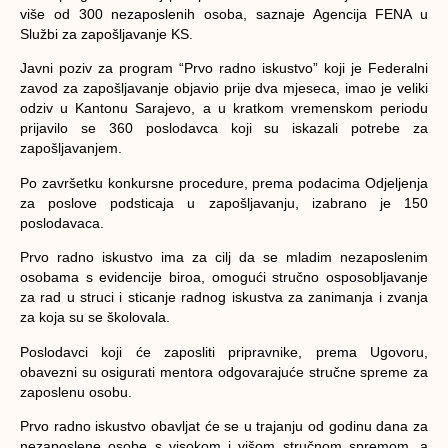
više od 300 nezaposlenih osoba, saznaje Agencija FENA u
Službi za zapošljavanje KS.
Javni poziv za program “Prvo radno iskustvo” koji je Federalni
zavod za zapošljavanje objavio prije dva mjeseca, imao je veliki
odziv u Kantonu Sarajevo, a u kratkom vremenskom periodu
prijavilo se 360 poslodavca koji su iskazali potrebe za
zapošljavanjem.
Po završetku konkursne procedure, prema podacima Odjeljenja
za poslove podsticaja u zapošljavanju, izabrano je 150
poslodavaca.
Prvo radno iskustvo ima za cilj da se mladim nezaposlenim
osobama s evidencije biroa, omogući stručno osposobljavanje
za rad u struci i sticanje radnog iskustva za zanimanja i zvanja
za koja su se školovala.
Poslodavci koji će zaposliti pripravnike, prema Ugovoru,
obavezni su osigurati mentora odgovarajuće stručne spreme za
zaposlenu osobu.
Prvo radno iskustvo obavljat će se u trajanju od godinu dana za
nezaposlene osobe s visokom i višom stručnom spremom, a