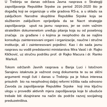
U Trebinju se danas održava Javna rasprava o Strategiji
zapošljavanja Republike Srpske za period 2016-2020 što je
događaj koji se organizuje u više gradova RS-a, a u skladu sa
zaključkom Narodne skupštine Republike Srpske koja se
službenim zaključkom oprijedijela da se Nacrt strategije
zapošljavanja uputi na javnu raspravu, jer se ovim važnim
strateškim dokumenetom uređuju pitanja koja su od posebnog
značaja za građane i o kojima je neophodno da se najšire
konsultuju zainteresovani organi i organizacije, naučne i stručne
institucije, ali i zainteresovani pojedinci. Kao i do sada javnu
raspravu su vodili predstavnici ministarstva Mira Vasić i dr. Rajko
Kličković, uz stručnu podršku prof. dr Rajko Macura i dr. Ranko
Markuš.
Tokom održanih Javnih rasprava u Banja Luci i Istočnom
Sarajevu istaknuta je važnost ovog dokumenta te su se slični
argumenti mogli čuti i danas u Trebinju pa je fokus interesa
prisutnih bio na neophodnoj daljoj reformi tržišta rada odnosno
Zavoda za zapošljavanje Republike Srpske koji ima ključnu
ulogu u provedbi aktivnih mjera zapošljavanja koje bi ubuduće
trebale biti dizajnirane na način da podrže razvoj socijalnog
preduzetništva.