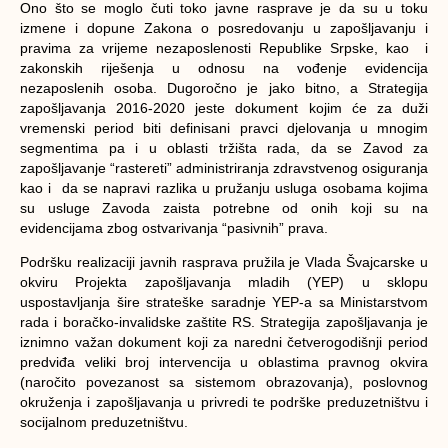
Ono što se moglo čuti toko javne rasprave je da su u toku
izmene i dopune Zakona o posredovanju u zapošljavanju i
pravima za vrijeme nezaposlenosti Republike Srpske, kao i
zakonskih riješenja u odnosu na vođenje evidencija
nezaposlenih osoba. Dugoročno je jako bitno, a Strategija
zapošljavanja 2016-2020 jeste dokument kojim će za duži
vremenski period biti definisani pravci djelovanja u mnogim
segmentima pa i u oblasti tržišta rada, da se Zavod za
zapošljavanje “rastereti” administriranja zdravstvenog osiguranja
kao i da se napravi razlika u pružanju usluga osobama kojima
su usluge Zavoda zaista potrebne od onih koji su na
evidencijama zbog ostvarivanja “pasivnih” prava.
Podršku realizaciji javnih rasprava pružila je Vlada Švajcarske u
okviru Projekta zapošljavanja mladih (YEP) u sklopu
uspostavljanja šire strateške saradnje YEP-a sa Ministarstvom
rada i boračko-invalidske zaštite RS. Strategija zapošljavanja je
iznimno važan dokument koji za naredni četverogodišnji period
predviđa veliki broj intervencija u oblastima pravnog okvira
(naročito povezanost sa sistemom obrazovanja), poslovnog
okruženja i zapošljavanja u privredi te podrške preduzetništvu i
socijalnom preduzetništvu.