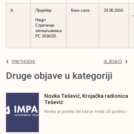
6.
Приједор
Кино сала
24.06.2016.
Нацрт
Стратегије
запошљавања
РС 2016/20.
PRETHODNI
SLJEDEĆI
Druge objave u kategoriji
Novka Tešević, Krojačka radionica
Tešević
Novka je počela šiti kad je imala 15 godina i