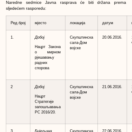
Naredne sedmice Javna rasprava će biti držana prema
sljedećem rasporedu:
Ред.број
мјесто
локација
датум
1.
Добој
Скупштинска
20.06.2016.
сала-Дом
Нацрт Закона
војске
о мирном
рјешавању
радних
спорова
2
Добој
Скупштинска
21.06.2016.
сала-Дом
Нацрт
војске
Стратегије
запошљавања
РС 2016/20.
3.
Бијељина
Скупштинска
22.06.2016.