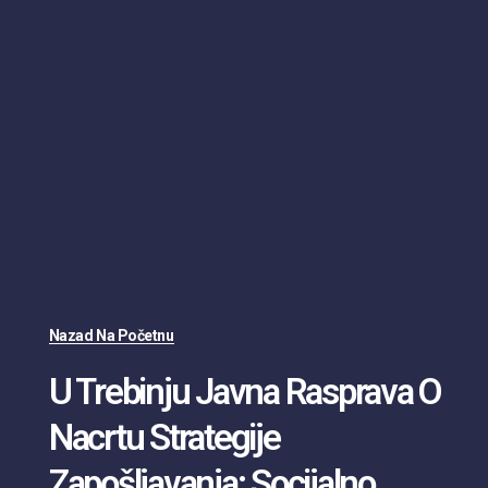
Nazad Na Početnu
U Trebinju Javna Rasprava O
Nacrtu Strategije
Zapošljavanja: Socijalno