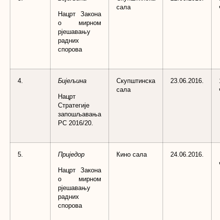
сала
Нацрт Закона
о мирном
рјешавању
радних
спорова
4.
Бијељина
Скупштинска
23.06.2016.
сала
Нацрт
Стратегије
запошљавања
РС 2016/20.
5.
Приједор
Кино сала
24.06.2016.
Нацрт Закона
о мирном
рјешавању
радних
спорова