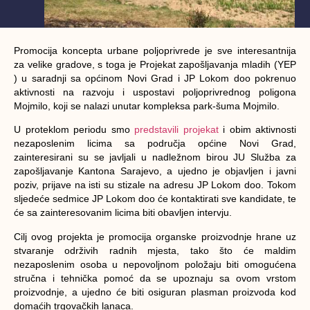
Promocija koncepta urbane poljoprivrede je sve interesantnija
za velike gradove, s toga je Projekat zapošljavanja mladih (YEP
) u saradnji sa općinom Novi Grad i JP Lokom doo pokrenuo
aktivnosti na razvoju i uspostavi poljoprivrednog poligona
Mojmilo, koji se nalazi unutar kompleksa park-šuma Mojmilo.
U proteklom periodu smo
predstavili projekat
i obim aktivnosti
nezaposlenim licima sa područja općine Novi Grad,
zainteresirani su se javljali u nadležnom birou JU Služba za
zapošljavanje Kantona Sarajevo, a ujedno je objavljen i javni
poziv, prijave na isti su stizale na adresu JP Lokom doo. Tokom
sljedeće sedmice JP Lokom doo će kontaktirati sve kandidate, te
će sa zainteresovanim licima biti obavljen intervju.
Cilj ovog projekta je promocija organske proizvodnje hrane uz
stvaranje održivih radnih mjesta, tako što će maldim
nezaposlenim osoba u nepovoljnom položaju biti omogućena
stručna i tehnička pomoć da se upoznaju sa ovom vrstom
proizvodnje, a ujedno će biti osiguran plasman proizvoda kod
domaćih trgovačkih lanaca.