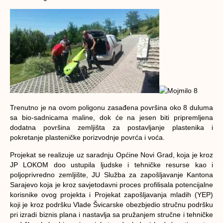
Trenutno je na ovom poligonu zasađena površina oko 8 duluma
sa bio-sadnicama maline, dok će na jesen biti pripremljena
dodatna površina zemljišta za postavljanje plastenika i
pokretanje plasteničke porizvodnje povrća i voća.
Projekat se realizuje uz saradnju Općine Novi Grad, koja je kroz
JP LOKOM doo ustupila ljudske i tehničke resurse kao i
poljoprivredno zemljište, JU Služba za zapošljavanje Kantona
Sarajevo koja je kroz savjetodavni proces profilisala potencijalne
korisnike ovog projekta i Projekat zapošljavanja mladih (YEP)
koji je kroz podršku Vlade Švicarske obezbjedio stručnu podršku
pri izradi biznis plana i nastavlja sa pružanjem stručne i tehničke