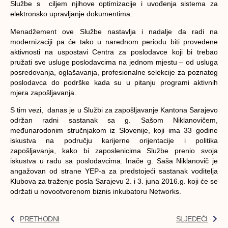
Službe s ciljem njihove optimizacije i uvođenja sistema za
elektronsko upravljanje dokumentima.
Menadžement ove Službe nastavlja i nadalje da radi na
modernizaciji pa će tako u narednom periodu biti provedene
aktivnosti na uspostavi Centra za poslodavce koji bi trebao
pružati sve usluge poslodavcima na jednom mjestu – od usluga
posredovanja, oglašavanja, profesionalne selekcije za poznatog
poslodavca do podrške kada su u pitanju programi aktivnih
mjera zapošljavanja.
S tim vezi, danas je u Službi za zapošljavanje Kantona Sarajevo
održan radni sastanak sa g. Sašom Niklanovičem,
međunarodonim stručnjakom iz Slovenije, koji ima 33 godine
iskustva na području karijerne orijentacije i politika
zapošljavanja, kako bi zaposlenicima Službe prenio svoja
iskustva u radu sa poslodavcima. Inače g. Saša Niklanovič je
angažovan od strane YEP-a za predstojeći sastanak voditelja
Klubova za traženje posla Sarajevu 2. i 3. juna 2016.g. koji će se
održati u novootvorenom biznis inkubatoru Networks.
PRETHODNI
SLJEDEĆI