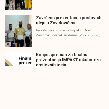
Završena prezentacija poslovnih
ideja u Zavidovićima
Investicijska fondacija Impakt i Grad
Zavidovići održali su danas (26.7.2022.g.)
Konjic spreman za finalnu
prezentaciju IMPAKT inkubatora
poslovnih ideja
U sklopu sveobuhvatnog programa IMPAKT
inkubatora poslovnih ideja kao kruna
Finalna prezentacija IMPAKT
inkubatora poslovnih ideja
Zavidovići