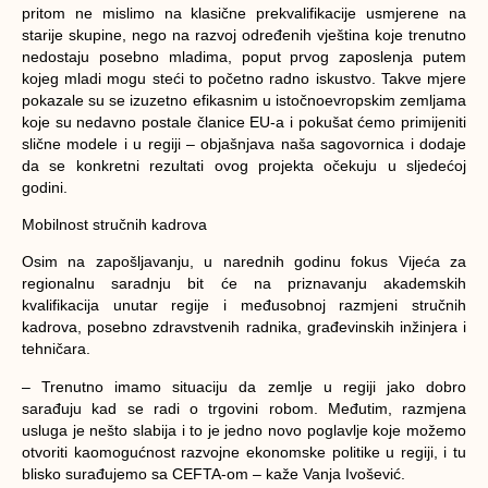
pritom ne mislimo na klasične prekvalifikacije usmjerene na
starije skupine, nego na razvoj određenih vještina koje trenutno
nedostaju posebno mladima, poput prvog zaposlenja putem
kojeg mladi mogu steći to početno radno iskustvo. Takve mjere
pokazale su se izuzetno efikasnim u istočnoevropskim zemljama
koje su nedavno postale članice EU-a i pokušat ćemo primijeniti
slične modele i u regiji – objašnjava naša sagovornica i dodaje
da se konkretni rezultati ovog projekta očekuju u sljedećoj
godini.
Mobilnost stručnih kadrova
Osim na zapošljavanju, u narednih godinu fokus Vijeća za
regionalnu saradnju bit će na priznavanju akademskih
kvalifikacija unutar regije i međusobnoj razmjeni stručnih
kadrova, posebno zdravstvenih radnika, građevinskih inžinjera i
tehničara.
– Trenutno imamo situaciju da zemlje u regiji jako dobro
sarađuju kad se radi o trgovini robom. Međutim, razmjena
usluga je nešto slabija i to je jedno novo poglavlje koje možemo
otvoriti kao
mogućnost razvojne ekonomske politike u regiji, i tu
blisko surađujemo sa CEFTA-om – kaže Vanja Ivošević.