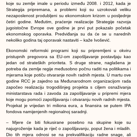
koje su zemlje imale u periodu između 2008. i 2012, kada je
Strategija pripremana, a problemi koji su uzrokovali veliku
nezaposlenost produbljeni su ekonomskom krizom u posljednje
četiri godine. Međutim, praćenje realizacije Strategije razvoja
jugoistočne Evrope ove godine je prvi put pokazalo početak
ekonomskog oporavka. Predviđanja su da će se u narednih
nekoliko godina taj oporavak nastaviti – kaže Ivošević.
Ekonomski reformski programi koji su pripremljeni u okviru
pristupnih pregovora sa EU-om zapošljavanje postavljaju kao
jedan od strateških prioriteta. S druge strane, naglašena je
potreba da zemlje regije međusobno počnu raditi na politikama i
mjerama koje potiču otvaranje novih radnih mjesta. U martu ove
godine RCC je zajedno sa Međunarodnom organizacijom rada
započeo realizaciju trogodišnjeg projekta s ciljem osnaživanja
ministarstava rada i zavoda za zapošljavanje u pripremi mjera
koje mogu pomoći zapošljavanju i otvaranju novih radnih mjesta.
Projekat je vrijedan tri miliona eura, a finansira se putem IPA
fondova namijenjenih regionalnoj saradnji.
– Mjere će biti fokusirane posebno na skupine koje su
najugroženije kada je riječ o zapošljavanju, poput žena i mladih.
Dio tih mjera odnosi se na prekvalifikaciju radne snage, ali