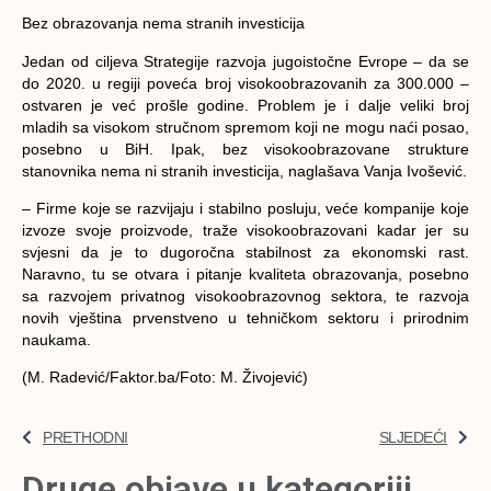
Bez obrazovanja nema stranih investicija
Jedan od ciljeva Strategije razvoja jugoistočne Evrope – da se
do 2020. u regiji poveća broj visokoobrazovanih za 300.000 –
ostvaren je već prošle godine. Problem je i dalje veliki broj
mladih sa visokom stručnom spremom koji ne mogu naći posao,
posebno u BiH. Ipak, bez visokoobrazovane strukture
stanovnika nema ni stranih investicija, naglašava Vanja Ivošević.
– Firme koje se razvijaju i stabilno posluju, veće kompanije koje
izvoze svoje proizvode, traže visokoobrazovani kadar jer su
svjesni da je to dugoročna stabilnost za ekonomski rast.
Naravno, tu se otvara i pitanje kvaliteta obrazovanja, posebno
sa razvojem privatnog visokoobrazovnog sektora, te razvoja
novih vještina prvenstveno u tehničkom sektoru i prirodnim
naukama.
(M. Radević/Faktor.ba/Foto: M. Živojević)
PRETHODNI
SLJEDEĆI
Druge objave u kategoriji