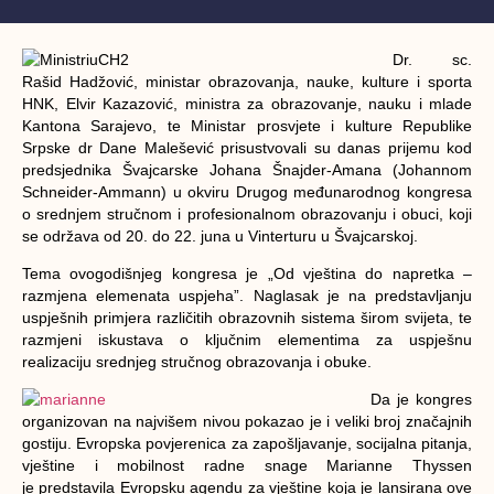
Dr. sc.
Rašid Hadžović, ministar obrazovanja, nauke, kulture i sporta
HNK, Elvir Kazazović, ministra za obrazovanje, nauku i mlade
Kantona Sarajevo, te Ministar prosvjete i kulture Republike
Srpske dr Dane Malešević prisustvovali su danas prijemu kod
predsjednika Švajcarske Johana Šnajder-Amana (Johannom
Schneider-Ammann) u okviru Drugog međunarodnog kongresa
o srednjem stručnom i profesionalnom obrazovanju i obuci, koji
se održava od 20. do 22. juna u Vinterturu u Švajcarskoj.
Tema ovogodišnjeg kongresa je „Od vještina do napretka –
razmjena elemenata uspjeha”. Naglasak je na predstavljanju
uspješnih primjera različitih obrazovnih sistema širom svijeta, te
razmjeni iskustava o ključnim elementima za uspješnu
realizaciju srednjeg stručnog obrazovanja i obuke.
Da je kongres
organizovan na najvišem nivou pokazao je i veliki broj značajnih
gostiju. Evropska povjerenica za zapošljavanje, socijalna pitanja,
vještine i mobilnost radne snage Marianne Thyssen
je predstavila Evropsku agendu za vještine koja je lansirana ove