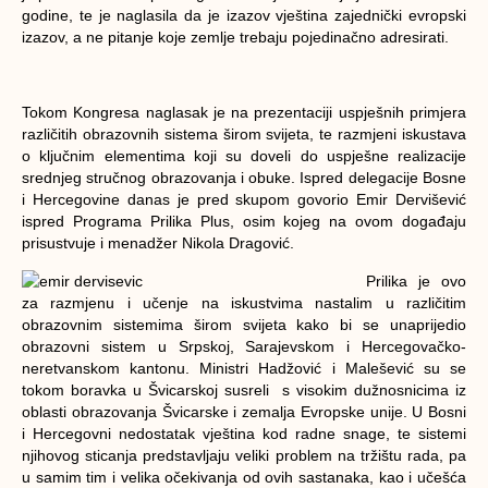
godine, te je naglasila da je izazov vještina zajednički evropski
izazov, a ne pitanje koje zemlje trebaju pojedinačno adresirati.
Tokom Kongresa naglasak je na prezentaciji uspješnih primjera
različitih obrazovnih sistema širom svijeta, te razmjeni iskustava
o ključnim elementima koji su doveli do uspješne realizacije
srednjeg stručnog obrazovanja i obuke. Ispred delegacije Bosne
i Hercegovine danas je pred skupom govorio Emir Dervišević
ispred Programa Prilika Plus, osim kojeg na ovom događaju
prisustvuje i menadžer Nikola Dragović.
Prilika je ovo
za razmjenu i učenje na iskustvima nastalim u različitim
obrazovnim sistemima širom svijeta kako bi se unaprijedio
obrazovni sistem u Srpskoj, Sarajevskom i Hercegovačko-
neretvanskom kantonu. Ministri Hadžović i Malešević su se
tokom boravka u Švicarskoj susreli s visokim dužnosnicima iz
oblasti obrazovanja Švicarske i zemalja Evropske unije. U Bosni
i Hercegovni nedostatak vještina kod radne snage, te sistemi
njihovog sticanja predstavljaju veliki problem na tržištu rada, pa
u samim tim i velika očekivanja od ovih sastanaka, kao i učešća