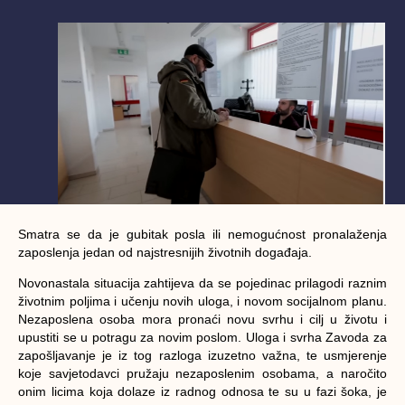
Smatra se da je gubitak posla ili nemogućnost pronalaženja
zaposlenja jedan od najstresnijih životnih događaja.
Novonastala situacija zahtijeva da se pojedinac prilagodi raznim
životnim poljima i učenju novih uloga, i novom socijalnom planu.
Nezaposlena osoba mora pronaći novu svrhu i cilj u životu i
upustiti se u potragu za novim poslom. Uloga i svrha Zavoda za
zapošljavanje je iz tog razloga izuzetno važna, te usmjerenje
koje savjetodavci pružaju nezaposlenim osobama, a naročito
onim licima koja dolaze iz radnog odnosa te su u fazi šoka, je