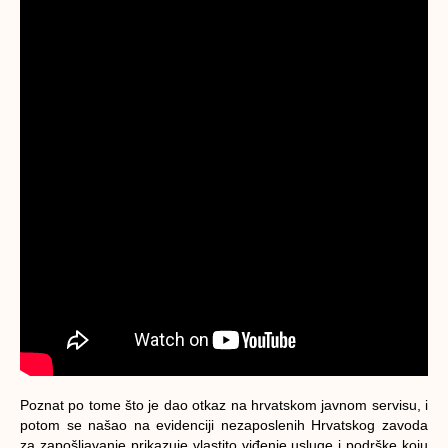
Poznat po tome što je dao otkaz na hrvatskom javnom servisu, i
potom se našao na evidenciji nezaposlenih Hrvatskog zavoda
za zapošljavanje prikazuje vlastito viđenje usluge i podrške koju