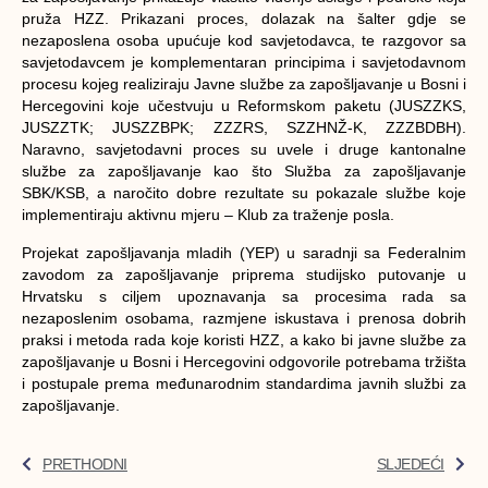
pruža HZZ. Prikazani proces, dolazak na šalter gdje se
nezaposlena osoba upućuje kod savjetodavca, te razgovor sa
savjetodavcem je komplementaran principima i savjetodavnom
procesu kojeg realiziraju Javne službe za zapošljavanje u Bosni i
Hercegovini koje učestvuju u Reformskom paketu (JUSZZKS,
JUSZZTK; JUSZZBPK; ZZZRS, SZZHNŽ-K, ZZZBDBH).
Naravno, savjetodavni proces su uvele i druge kantonalne
službe za zapošljavanje kao što Služba za zapošljavanje
SBK/KSB, a naročito dobre rezultate su pokazale službe koje
implementiraju aktivnu mjeru – Klub za traženje posla.
Projekat zapošljavanja mladih (YEP) u saradnji sa Federalnim
zavodom za zapošljavanje priprema studijsko putovanje u
Hrvatsku s ciljem upoznavanja sa procesima rada sa
nezaposlenim osobama, razmjene iskustava i prenosa dobrih
praksi i metoda rada koje koristi HZZ, a kako bi javne službe za
zapošljavanje u Bosni i Hercegovini odgovorile potrebama tržišta
i postupale prema međunarodnim standardima javnih službi za
zapošljavanje.
PRETHODNI
SLJEDEĆI