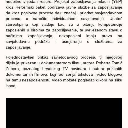
neupitno vrijedan resurs. Projekat zapošljavanja mladih (YEP)
kroz Reformski paket podržava javne službe za zapošljavanje
da kroz poslovne procese daju značaj i prioritet savjetodavnom
procesu, a naročito individualnom savjetovanju. Unatoč
stereotipima koji vladaju kad su u pitanju kompetencije
zaposlenih u biroima za zapošljavanje, te uvriježenom stavu o
načinima zapošljavanja, nezaposleni imaju pravo na
savjetodavnu podršku i usmjerenje u službama za
zapošljavanje.
Pojednostavljen prikaz savjetodavnog procesa, tj. njegovog
dijela je prikazan u dokumentarnom filmu, autora Roberta Tomić
Zubera, poznatog hrvatskog TV novinara i autora priznatih
dokumentarnih filmova, koji radi serijal tekstova i video blogova
na temu nezaposlenosti. Video možete pogledati klikom na sliku
ispod: