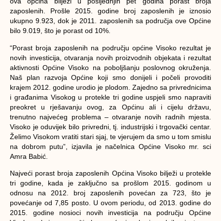
ova općina bilježi u posljednjih pet godina porast broja
zaposlenih. Prošle 2015. godine broj zaposlenih je iznosio
ukupno 9.923, dok je 2011. zaposlenih sa područja ove Općine
bilo 9.019, što je porast od 10%.
“Porast broja zaposlenih na području općine Visoko rezultat je
novih investicija, otvaranja novih proizvodnih objekata i rezultat
aktivnosti Općine Visoko na poboljšanju poslovnog okruženja.
Naš plan razvoja Općine koji smo donijeli i počeli provoditi
krajem 2012. godine urodio je plodom. Zajedno sa privrednicima
i građanima Visokog u protekle tri godine uspjeli smo napraviti
preokret u rješavanju ovog, za Općinu ali i cijelu državu,
trenutno najvećeg problema – otvaranje novih radnih mjesta.
Visoko je oduvijek bilo privredni, tj. industrijski i trgovački centar.
Želimo Visokom vratiti stari sjaj, te vjerujem da smo u tom smislu
na dobrom putu”, izjavila je načelnica Općine Visoko mr. sci
Amra Babić.
Najveći porast broja zaposlenih Općina Visoko bilježi u protekle
tri godine, kada je zaključno sa prošlom 2015. godinom u
odnosu na 2012. broj zaposlenih povećan za 723, što je
povećanje od 7,85 posto. U ovom periodu, od 2013. godine do
2015. godine nosioci novih investicija na području Općine