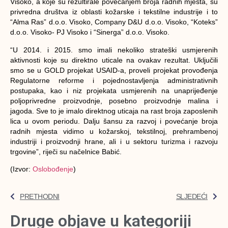
Visoko, a koje su rezultirale povećanjem broja radnih mjesta, su
privredna društva iz oblasti kožarske i tekstilne industrije i to
“Alma Ras” d.o.o. Visoko, Company D&U d.o.o. Visoko, “Koteks”
d.o.o. Visoko- PJ Visoko i “Sinerga” d.o.o. Visoko.
“U 2014. i 2015. smo imali nekoliko strateški usmjerenih
aktivnosti koje su direktno uticale na ovakav rezultat. Uključili
smo se u GOLD projekat USAID-a, proveli projekat provođenja
Regulatorne reforme i pojednostavljenja administrativnih
postupaka, kao i niz projekata usmjerenih na unaprijeđenje
poljoprivredne proizvodnje, posebno proizvodnje malina i
jagoda. Sve to je imalo direktnog uticaja na rast broja zaposlenih
lica u ovom periodu. Dalju šansu za razvoj i povećanje broja
radnih mjesta vidimo u kožarskoj, tekstilnoj, prehrambenoj
industriji i proizvodnji hrane, ali i u sektoru turizma i razvoju
trgovine”, riječi su načelnice Babić.
(Izvor:
Oslobođenje
)
PRETHODNI
SLJEDEĆI
Druge objave u kategoriji