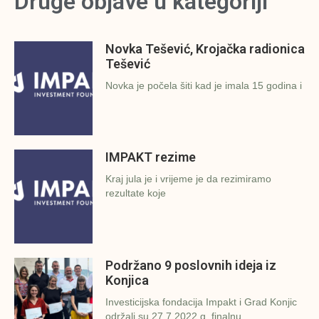
Druge objave u kategoriji
Novka Tešević, Krojačka radionica
Tešević
Novka je počela šiti kad je imala 15 godina i
IMPAKT rezime
Kraj jula je i vrijeme je da rezimiramo
rezultate koje
Podržano 9 poslovnih ideja iz
Konjica
Investicijska fondacija Impakt i Grad Konjic
održali su 27.7.2022.g. finalnu