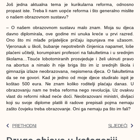
Još jedna aktualna tema je kurikularna reforma, odnosno
propast iste. Treba li nam uopće reforma i što generalno mislite
o našem obrazovnom sustavu?
– O našem obrazovnom sustavu malo znam. Moja su djeca
davno diplomirala, ove godine mi unuka kreće u prvi razred.
Ono što mi mlađe prijateljice pričaju ispunjava me užasom.
Vjeronauk u školi, bubanje nepotrebnih činjenica napamet, loše
plaćeni učitelji, korumpirani profesori na fakultetima i u srednjim
školama…Tisuće lobotomiranih prosvjeduje i želi ukinuti pravo
na abortus a nimalo ih nije briga što im iz srednjih škola i
gimnazija izlaze neobrazovana, nepismena djeca. O fakultetima
da se ne govori. Kad je jedno od moje djece studiralo ispit je
koštao 500 eura. Ne znam koliko roditelji plaćaju danas. U
obrazovanju nam ne treba reforma nego revolucija. Uz ovakvu
vlast do reformi nikad neće doći. Neobrazovani ministri, divljaci
koji su svoje diplome platili ili radove prepisali pojma nemaju
zašto čovjeku treba obrazovanje. Oni ga nemaju pa što im fali?
PRETHODNI
SLJEDEĆI