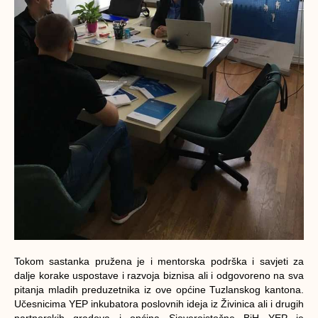
Tokom sastanka pružena je i mentorska podrška i savjeti za
dalje korake uspostave i razvoja biznisa ali i odgovoreno na sva
pitanja mladih preduzetnika iz ove općine Tuzlanskog kantona.
Učesnicima YEP inkubatora poslovnih ideja iz Živinica ali i drugih
partnerskih gradova i općina Sjeveroistočne BiH YEP je