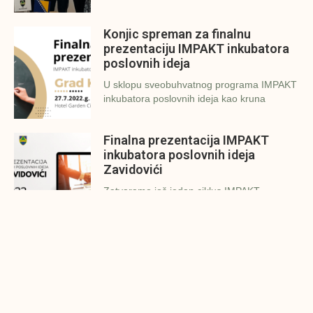
Konjic spreman za finalnu
prezentaciju IMPAKT inkubatora
poslovnih ideja
U sklopu sveobuhvatnog programa IMPAKT
inkubatora poslovnih ideja kao kruna
Finalna prezentacija IMPAKT
inkubatora poslovnih ideja
Zavidovići
Zatvaramo još jedan ciklus IMPAKT
inkubatora u Zavidovićima i to