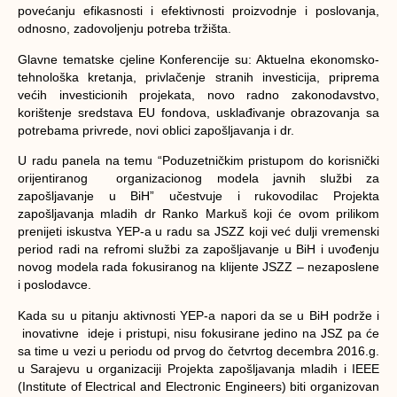
povećanju efikasnosti i efektivnosti proizvodnje i poslovanja,
odnosno, zadovoljenju potreba tržišta.
Glavne tematske cjeline Konferencije su: Aktuelna ekonomsko-
tehnološka kretanja, privlačenje stranih investicija, priprema
većih investicionih projekata, novo radno zakonodavstvo,
korištenje sredstava EU fondova, usklađivanje obrazovanja sa
potrebama privrede, novi oblici zapošljavanja i dr.
U radu panela na temu “Poduzetničkim pristupom do korisnički
orijentiranog organizacionog modela javnih službi za
zapošljavanje u BiH” učestvuje i rukovodilac Projekta
zapošljavanja mladih dr Ranko Markuš koji će ovom prilikom
prenijeti iskustva YEP-a u radu sa JSZZ koji već dulji vremenski
period radi na refromi službi za zapošljavanje u BiH i uvođenju
novog modela rada fokusiranog na klijente JSZZ – nezaposlene
i poslodavce.
Kada su u pitanju aktivnosti YEP-a napori da se u BiH podrže i
inovativne ideje i pristupi, nisu fokusirane jedino na JSZ pa će
sa time u vezi u periodu od prvog do četvrtog decembra 2016.g.
u Sarajevu u organizaciji Projekta zapošljavanja mladih i IEEE
(Institute of Electrical and Electronic Engineers) biti organizovan