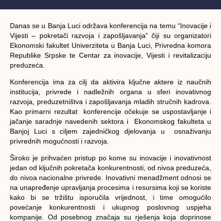
Danas se u Banja Luci održava konferencija na temu “Inovacije i
Vijesti – pokretači razvoja i zapošljavanja” čiji su organizatori
Ekonomski fakultet Univerziteta u Banja Luci, Privredna komora
Republike Srpske te Centar za inovacije, Vijesti i revitalizaciju
preduzeća.
Konferencija ima za cilj da aktivira ključne aktere iz naučnih
institucija, privrede i nadležnih organa u sferi inovativnog
razvoja, preduzetništva i zapošljavanja mladih stručnih kadrova.
Kao primarni rezultat konferencije očekuje se uspostavljanje i
jačanje saradnje navedenih sektora i Ekonomskog fakulteta u
Banjoj Luci s ciljem zajedničkog djelovanja u osnaživanju
privrednih mogućnosti i razvoja.
Široko je prihvaćen pristup po kome su inovacije i inovativnost
jedan od ključnih pokretača konkurentnosti, od nivoa preduzeća,
do nivoa nacionalne privrede. Inovativni menadžment odnosi se
na unapređenje upravljanja procesima i resursima koji se koriste
kako bi se tržištu isporučila vrijednost, i time omogućilo
povećanje konkurentnosti i ukupnog poslovnog uspjeha
kompanije. Od posebnog značaja su rješenja koja doprinose