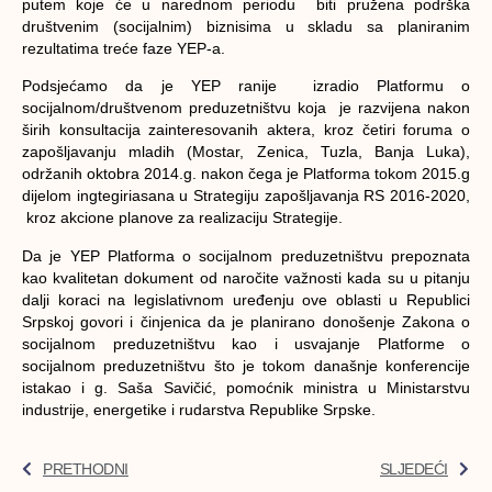
putem koje će u narednom periodu biti pružena podrška
društvenim (socijalnim) biznisima u skladu sa planiranim
rezultatima treće faze YEP-a.
Podsjećamo da je YEP ranije izradio Platformu o
socijalnom/društvenom preduzetništvu koja je razvijena nakon
širih konsultacija zainteresovanih aktera, kroz četiri foruma o
zapošljavanju mladih (Mostar, Zenica, Tuzla, Banja Luka),
održanih oktobra 2014.g. nakon čega je Platforma tokom 2015.g
dijelom ingtegiriasana u Strategiju zapošljavanja RS 2016-2020,
kroz akcione planove za realizaciju Strategije.
Da je YEP Platforma o socijalnom preduzetništvu prepoznata
kao kvalitetan dokument od naročite važnosti kada su u pitanju
dalji koraci na legislativnom uređenju ove oblasti u Republici
Srpskoj govori i činjenica da je planirano donošenje Zakona o
socijalnom preduzetništvu kao i usvajanje Platforme o
socijalnom preduzetništvu što je tokom današnje konferencije
istakao i g. Saša Savičić, pomoćnik ministra u Ministarstvu
industrije, energetike i rudarstva Republike Srpske.
PRETHODNI
SLJEDEĆI