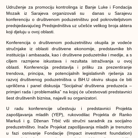
Udruženje za promociju kontrolinga iz Banje Luke i Fondacija
Mozaik iz Sarajeva organizovali su danas u Sarajevu
konferenciju o društvenom poduzetništvu pod pokroviteljstvom
predsjedavajućeg Predsjedništva uz učešće velikog broja aktera
koji djeluju u ovoj oblasti.
Konferencija o društvenom poduzetništvu okupila je vodeće
stručnjake iz oblasti društvene ekonomije, predstavnike bh
instituicija i ambasada, kao i društvene poduzetnike i medije, a s
ciljem razmjene iskustava i rezultata istraživanja u ovoj
oblasti. Konferencija predstavlja i priliku za prezentiranje
trendova, principa, te potencijalnih legislativnih rješenja za
razvoj društvenog poduzetništva u BiH.U okviru skupa će biti
upriličena i panel diskusija “Socijalna/ društvena preduzeća –
primjeri rada i problematika” na kojoj će učestvovati predstavnici
šest društvenih biznisa, najavili su organizatori.
U radu konferencije učestvuju i predstavnici Projekta
zapošljavanja mladih (YEP), rukovodilac Projekta dr Ranko
Markuš i g. Dženan Trbić viši stručni saradnik za socijalno
preduzetništvo. Inače Projekat zapošljavanja mladih je trenutno
u fazi osnivanje Fondacije (Impact investment foundation)