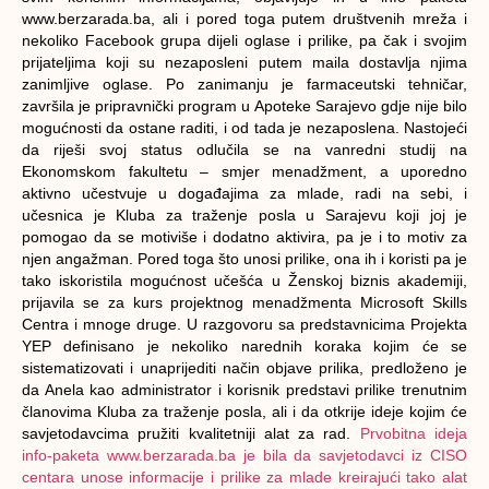
www.berzarada.ba, ali i pored toga putem društvenih mreža i
nekoliko Facebook grupa dijeli oglase i prilike, pa čak i svojim
prijateljima koji su nezaposleni putem maila dostavlja njima
zanimljive oglase. Po zanimanju je farmaceutski tehničar,
završila je pripravnički program u Apoteke Sarajevo gdje nije bilo
mogućnosti da ostane raditi, i od tada je nezaposlena. Nastojeći
da riješi svoj status odlučila se na vanredni studij na
Ekonomskom fakultetu – smjer menadžment, a uporedno
aktivno učestvuje u događajima za mlade, radi na sebi, i
učesnica je Kluba za traženje posla u Sarajevu koji joj je
pomogao da se motiviše i dodatno aktivira, pa je i to motiv za
njen angažman. Pored toga što unosi prilike, ona ih i koristi pa je
tako iskoristila mogućnost učešća u Ženskoj biznis akademiji,
prijavila se za kurs projektnog menadžmenta Microsoft Skills
Centra i mnoge druge. U razgovoru sa predstavnicima Projekta
YEP definisano je nekoliko narednih koraka kojim će se
sistematizovati i unaprijediti način objave prilika, predloženo je
da Anela kao administrator i korisnik predstavi prilike trenutnim
članovima Kluba za traženje posla, ali i da otkrije ideje kojim će
savjetodavcima pružiti kvalitetniji alat za rad.
Prvobitna ideja
info-paketa www.berzarada.ba je bila da savjetodavci iz CISO
centara unose informacije i prilike za mlade kreirajući tako alat