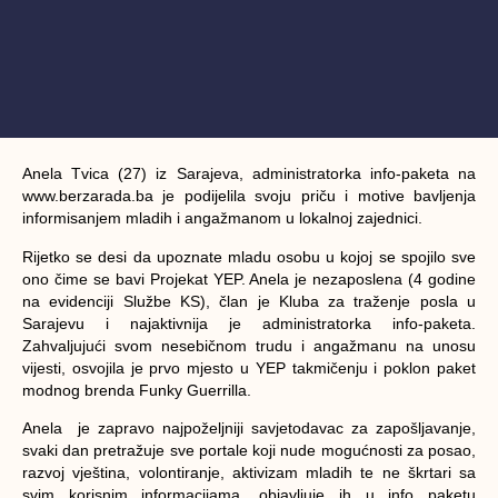
Anela Tvica (27) iz Sarajeva, administratorka info-paketa na
www.berzarada.ba je podijelila svoju priču i motive bavljenja
informisanjem mladih i angažmanom u lokalnoj zajednici.
Rijetko se desi da upoznate mladu osobu u kojoj se spojilo sve
ono čime se bavi Projekat YEP. Anela je nezaposlena (4 godine
na evidenciji Službe KS),
član je Kluba za traženje posla u
Sarajevu
i najaktivnija je administratorka info-paketa.
Zahvaljujući svom nesebičnom trudu i angažmanu na unosu
vijesti, osvojila je prvo mjesto u YEP takmičenju i poklon paket
modnog brenda Funky Guerrilla.
Anela je zapravo najpoželjniji savjetodavac za zapošljavanje,
svaki dan pretražuje sve portale koji nude mogućnosti za posao,
razvoj vještina, volontiranje, aktivizam mladih te ne škrtari sa
svim korisnim informacijama, objavljuje ih u info paketu