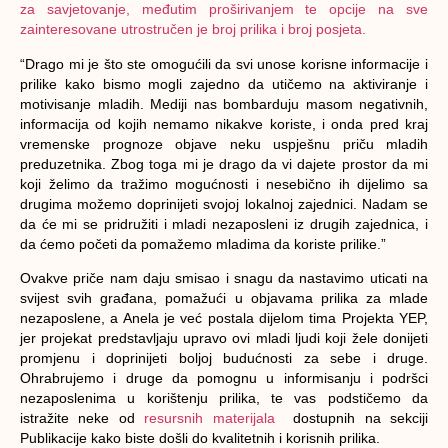
za savjetovanje, međutim proširivanjem te opcije na sve
zainteresovane utrostručen je broj prilika i broj posjeta.
“Drago mi je što ste omogućili da svi unose korisne informacije i
prilike kako bismo mogli zajedno da utičemo na aktiviranje i
motivisanje mladih. Mediji nas bombarduju masom negativnih,
informacija od kojih nemamo nikakve koriste, i onda pred kraj
vremenske prognoze objave neku uspješnu priču mladih
preduzetnika. Zbog toga mi je drago da vi dajete prostor da mi
koji želimo da tražimo mogućnosti i nesebično ih dijelimo sa
drugima možemo doprinijeti svojoj lokalnoj zajednici. Nadam se
da će mi se pridružiti i mladi nezaposleni iz drugih zajednica, i
da ćemo početi da pomažemo mladima da koriste prilike.”
Ovakve priče nam daju smisao i snagu da nastavimo uticati na
svijest svih građana, pomažući u objavama prilika za mlade
nezaposlene, a Anela je već postala dijelom tima Projekta YEP,
jer projekat predstavljaju upravo ovi mladi ljudi koji žele donijeti
promjenu i doprinijeti boljoj budućnosti za sebe i druge.
Ohrabrujemo i druge da pomognu u informisanju i podršci
nezaposlenima u korištenju prilika, te vas podstičemo da
istražite neke od
resursnih materijala
dostupnih na sekciji
Publikacije kako biste došli do kvalitetnih i korisnih prilika.