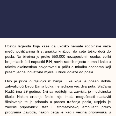
Postoji legenda koja kaže da ukoliko nemate rodbinske veze
među političarima ili stranačku knjižicu, da ćete teško doći do
posla. Na biroima je preko 550.000 nezaposlenih osoba, veliki
broj mladih želi napustiti BiH, novih radnih mjesta nema i kako u
takvim okolnostima povjerovati u priču o mladim osobama koji
putem jedne inovativne mjere u Birou dolaze do posla.
Ovo je priča o djevojci iz Banja Luke koja je posao dobila
zahvaljujući Birou Banja Luka, ne jednom već dva puta.
Slađana
Radić
ima 29 godina, živi sa roditeljima, završila je medicinsku
školu. Nakon srednje škole, nije imala mogućnosti nastaviti
školovanje te je prionula u proces traženja posla, uspjela je
završiti pripravnički staž u stomatološkoj ambulanti preko
programa Zavoda, nakon čega je kao i većina pripravnika u