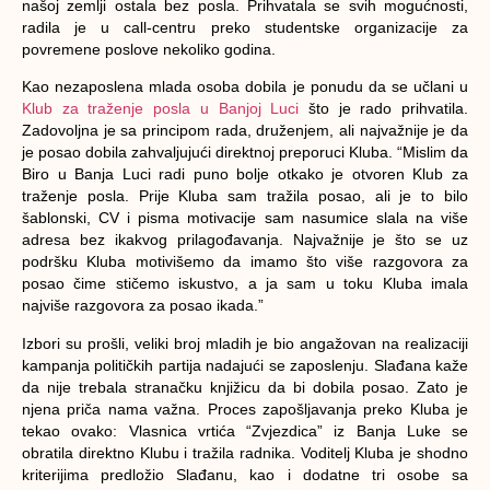
našoj zemlji ostala bez posla. Prihvatala se svih mogućnosti,
radila je u call-centru preko studentske organizacije za
povremene poslove nekoliko godina.
Kao nezaposlena mlada osoba dobila je ponudu da se učlani u
Klub za traženje posla u Banjoj Luci
što je rado prihvatila.
Zadovoljna je sa principom rada, druženjem, ali najvažnije je da
je posao dobila zahvaljujući direktnoj preporuci Kluba. “Mislim da
Biro u Banja Luci radi puno bolje otkako je otvoren Klub za
traženje posla. Prije Kluba sam tražila posao, ali je to bilo
šablonski, CV i pisma motivacije sam nasumice slala na više
adresa bez ikakvog prilagođavanja. Najvažnije je što se uz
podršku Kluba motivišemo da imamo što više razgovora za
posao čime stičemo iskustvo, a ja sam u toku Kluba imala
najviše razgovora za posao ikada.”
Izbori su prošli, veliki broj mladih je bio angažovan na realizaciji
kampanja političkih partija nadajući se zaposlenju. Slađana kaže
da nije trebala stranačku knjižicu da bi dobila posao. Zato je
njena priča nama važna. Proces zapošljavanja preko Kluba je
tekao ovako: Vlasnica vrtića “Zvjezdica” iz Banja Luke se
obratila direktno Klubu i tražila radnika. Voditelj Kluba je shodno
kriterijima predložio Slađanu, kao i dodatne tri osobe sa