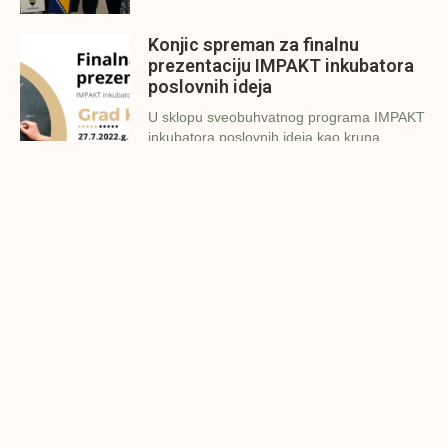
Konjic spreman za finalnu
prezentaciju IMPAKT inkubatora
poslovnih ideja
U sklopu sveobuhvatnog programa IMPAKT
inkubatora poslovnih ideja kao kruna
Finalna prezentacija IMPAKT
inkubatora poslovnih ideja
Zavidovići
Zatvaramo još jedan ciklus IMPAKT
inkubatora u Zavidovićima i to